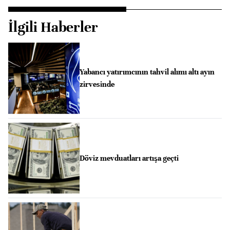
İlgili Haberler
Yabancı yatırımcının tahvil alımı altı ayın
zirvesinde
Döviz mevduatları artışa geçti