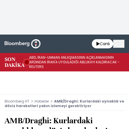
Canlı
ABD, İRAN-UMMAN ANLAŞMASININ AÇIKLANMASININ
AB
SON
ARDINDAN İRAN'A UYGULADIĞI ABLUKAYI KALDIRACAK -
GE
DAKİKA
REUTERS
UY
Bloomberg HT
Haberler
AMB/Draghi: Kurlardaki oynaklık ve
döviz hareketleri yakın izlemeyi gerektiriyor
AMB/Draghi: Kurlardaki