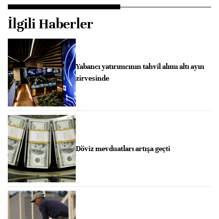
İlgili Haberler
Yabancı yatırımcının tahvil alımı altı ayın
zirvesinde
Döviz mevduatları artışa geçti