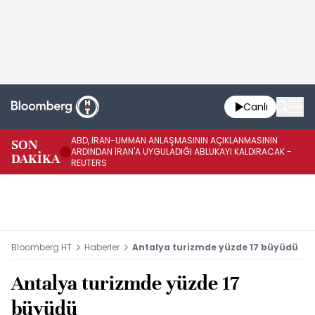
Canlı
ABD, İRAN-UMMAN ANLAŞMASININ AÇIKLANMASININ
AB
SON
ARDINDAN İRAN'A UYGULADIĞI ABLUKAYI KALDIRACAK -
GE
DAKİKA
REUTERS
UY
Bloomberg HT
Haberler
Antalya turizmde yüzde 17 büyüdü
Antalya turizmde yüzde 17
büyüdü