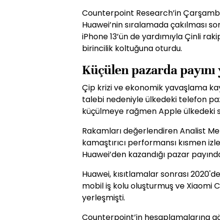
Counterpoint Research’in Çarşamba
Huawei’nin sıralamada çakılması son
iPhone 13’ün de yardımıyla Çinli rak
birincilik koltuğuna oturdu.
Küçülen pazarda payını 
Çip krizi ve ekonomik yavaşlama kay
talebi nedeniyle ülkedeki telefon p
küçülmeye rağmen Apple ülkedeki sat
Rakamları değerlendiren Analist M
kamaştırıcı performansı kısmen izledi
Huawei’den kazandığı pazar payınd
Huawei, kısıtlamalar sonrası 2020'd
mobil iş kolu oluşturmuş ve Xiaomi C
yerleşmişti.
Counterpoint’in hesaplamalarına gö