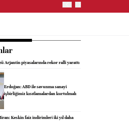
TRUMP: FAİZ ARTIRIMI 
nlar
ü Arjantin piyasalarında rekor ralli yarattı
Erdoğan: ABD ile savunma sanayi
işbirliğimiz kısıtlamalardan kurtulmalı
iran: Keskin faiz indirimleri iki yıl daha