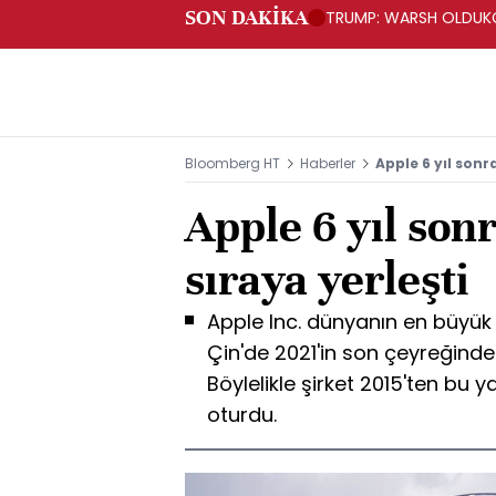
SON DAKİKA
TRUMP: WARSH OLDUKÇ
Bloomberg HT
Haberler
Apple 6 yıl sonra
Apple 6 yıl sonr
sıraya yerleşti
Apple Inc. dünyanın en büyük 
Çin'de 2021'in son çeyreğinde 
Böylelikle şirket 2015'ten bu y
oturdu.