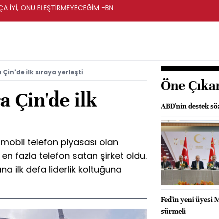
A İYİ, ONU ELEŞTİRMEYECEĞİM -BN
 Çin'de ilk sıraya yerleşti
Öne Çıka
a Çin'de ilk
ABD'nin destek söz
mobil telefon piyasası olan
en fazla telefon satan şirket oldu.
ana ilk defa liderlik koltuğuna
Fed'in yeni üyesi M
sürmeli