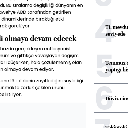
dı. Bu sıralama değişikliği dünyanın en
4
awei’ye ABD tarafından getirilen
 dinamiklerinde bıraktığı etki
rak görülüyor.
TL mevdua
seviyede
ili olmaya devam edecek
5
l bazda gerçekleşen enflasyonist
ünüm ve gittikçe yavaşlayan değişim
ışları düşerken, hala çözülememiş olan
Temmuz'da
den olmaya devam ediyor.
yaptığı hi
6
one 13 talebinin zayıfladığını söylediği
lunmakta zorluk çekilen ürünü
lirtiliyor.
Döviz cins
Takipteki 