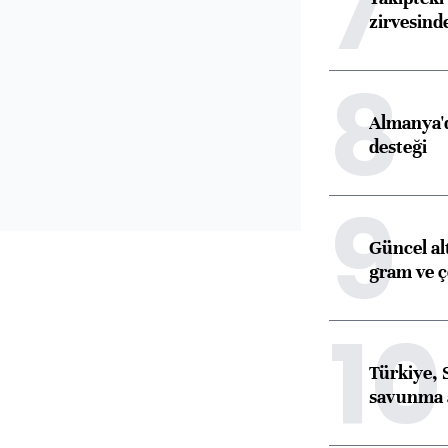
7
zirvesind
8
Almanya'd
desteği
9
Güncel al
gram ve ç
10
Türkiye, 
savunma 