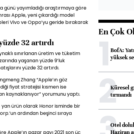
 günü yayımladığı araştırmaya göre
rası Apple, yeni çıkardığı model
ipleri Vivo ve Oppo’yu geride bırakarak
En Çok O
1
yüzde 32 artırdı
BofA: Yatı
naklı sınırlanan üretim ve tüketim
yüksek se
azarında yaşanan yüzde 9’luk
ışlarını yüzde 32 artırdı.
2
engmeng Zhang “Apple’ın göz
ği fiyat stratejisi kısmen ise
Küresel gı
an kaynaklanıyor” yorumunu yaptı.
tırmandı
e yan ürün olarak Honor isminde bir
3
orp.’un ardından beşinci sıraya
Otel dolu
Haziran a
re Apple’ın pazar payı 2021 son üç