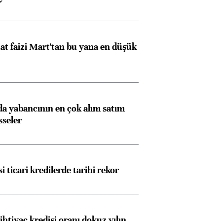
t faizi Mart'tan bu yana en düşük
 yabancının en çok alım satım
sseler
i ticari kredilerde tarihi rekor
ihtiyaç kredisi oranı dokuz yılın