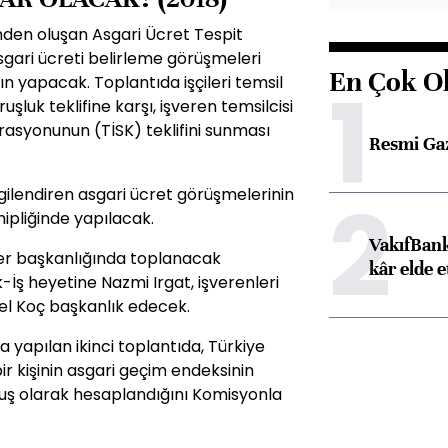
inden oluşan Asgari Ücret Tespit
sgari ücreti belirleme görüşmeleri
En Çok O
1
n yapacak. Toplantıda işçileri temsil
uşluk teklifine karşı, işveren temsilcisi
rasyonunun (TİSK) teklifini sunması
Resmi Ga
2
gilendiren asgari ücret görüşmelerinin
hipliğinde yapılacak.
VakıfBank
r başkanlığında toplanacak
kâr elde e
-İş heyetine Nazmi Irgat, işverenleri
el Koç başkanlık edecek.
a yapılan ikinci toplantıda, Türkiye
ir kişinin asgari geçim endeksinin
ruş olarak hesaplandığını Komisyonla