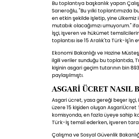
Bu toplantıya başkanlık yapan Çalış
Sarıeroğlu, "Bu yılki toplantımızda 
en etkin şekilde işletip, yine ülkemiz
mutabık olacağımızı umuyorum." ifad
İşçi, işveren ve hükümet temsilciler
toplantısı ise 15 Aralık'ta Türk-İş'in 
Ekonomi Bakanlığı ve Hazine Müsteşa
ilgili veriler sunduğu bu toplantıda, 
kişinin asgari geçim tutarının bin 8
paylaşılmıştı.
ASGARİ ÜCRET NASIL 
Asgari ücret, yasa gereği beşer işçi,
üzere 15 kişiden oluşan AsgariÜcret
komisyonda, en fazla üyeye sahip kon
Türk-İş temsil ederken, işveren tar
Çalışma ve Sosyal Güvenlik Bakanlığ