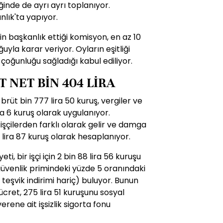
ğinde de ayrı ayrı toplanıyor.
nlık'ta yapıyor.
nin başkanlık ettiği komisyon, en az 10
uyla karar veriyor. Oyların eşitliği
 çoğunluğu sağladığı kabul ediliyor.
 NET BİN 404 LİRA
 brüt bin 777 lira 50 kuruş, vergiler ve
ra 6 kuruş olarak uygulanıyor.
işçilerden farklı olarak gelir ve damga
 lira 87 kuruş olarak hesaplanıyor.
i, bir işçi için 2 bin 88 lira 56 kuruşu
güvenlik primindeki yüzde 5 oranındaki
 teşvik indirimi hariç) buluyor. Bunun
ücret, 275 lira 51 kuruşunu sosyal
erene ait işsizlik sigorta fonu