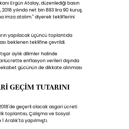
anı Ergün Atalay, düzenlediği basın
 2018 yılında net bin 893 lira 90 kuruş.
 imza atalım." diyerek tekliflerini
 yarın yapılacak üçüncü toplantıda
sı beklenen teklifine çevrildi.
ışar aylık dilimler halinde
ariücrette enflasyon verileri dışında
ve rekabet gücünün de dikkate alınması
ARİ GEÇİM TUTARINI
018'de geçerli olacak asgari ücreti
k toplantısı, Çalışma ve Sosyal
1 Aralık'ta yapılmıştı.