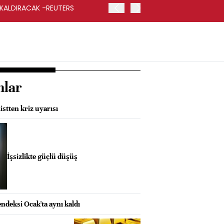
 KALDIRACAK -REUTERS
ABD DIŞİŞLERİ BAKANLIĞI
UYGULANACAK
nlar
stten kriz uyarısı
İşsizlikte güçlü düşüş
deksi Ocak'ta aynı kaldı