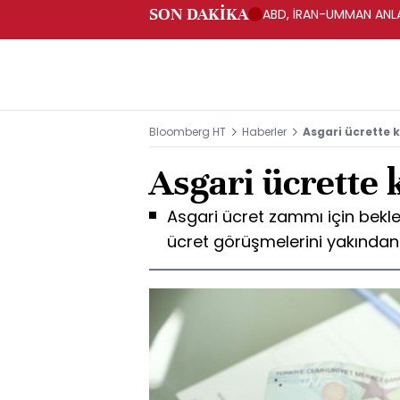
SON DAKİKA
ABD, İRAN-UMMAN ANLA
Bloomberg HT
Haberler
Asgari ücrette k
Asgari ücrette 
Asgari ücret zammı için bekle
ücret görüşmelerini yakından