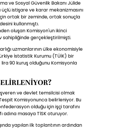
ma ve Sosyal Güvenlik Bakanı Jülide
bu üçlü istişare ve karar mekanizmasını
 için ortak bir zeminde, ortak sonuçla
esini kullanmıştı.
inden oluşan Komisyon'un ikinci
ev sahipliğinde gerçekleştirilmişti.
rlığı uzmanlarının ülke ekonomisiyle
Türkiye İstatistik Kurumu (TÜİK) bir
93 lira 90 kuruş olduğunu Komisyonla
BELİRLENİYOR?
 işveren ve devlet temsilcisi olmak
 Tespit Komisyonunca belirleniyor. Bu
federasyon olduğu için işçi tarafını
afı adına masaya TİSK oturuyor.
ında yapılan ilk toplantının ardından