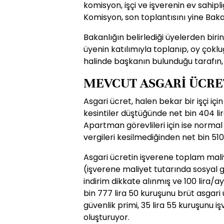
komisyon, işçi ve işverenin ev sahipli
Komisyon, son toplantısını yine Baka
Bakanlığın belirlediği üyelerden biri
üyenin katılımıyla toplanıp, oy çokluğ
halinde başkanın bulunduğu tarafın,
MEVCUT ASGARİ ÜCRET
Asgari ücret, halen bekar bir işçi için
kesintiler düştüğünde net bin 404 li
Apartman görevlileri için ise normal 
vergileri kesilmediğinden net bin 510
Asgari ücretin işverene toplam maliyet
(işverene maliyet tutarında sosyal 
indirim dikkate alınmış ve 100 lira/ay
bin 777 lira 50 kuruşunu brüt asgari 
güvenlik primi, 35 lira 55 kuruşunu işv
oluşturuyor.