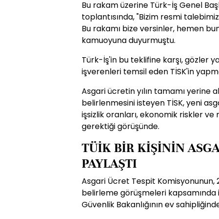
Bu rakam üzerine Türk-İş Genel Başk
toplantısında, "Bizim resmi talebimiz,
Bu rakamı bize versinler, hemen buna
kamuoyuna duyurmuştu.
Türk-İş'in bu teklifine karşı, gözler
işverenleri temsil eden TİSK'in yapma
Asgari ücretin yılın tamamı yerine alt
belirlenmesini isteyen TİSK, yeni asg
işsizlik oranları, ekonomik riskler 
gerektiği görüşünde.
TÜİK BİR KİŞİNİN ASG
PAYLAŞTI
Asgari Ücret Tespit Komisyonunun, 2
belirleme görüşmeleri kapsamında il
Güvenlik Bakanlığının ev sahipliğinde 