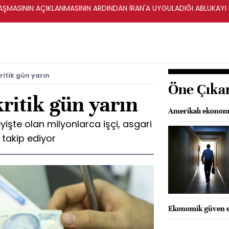
ŞMASININ AÇIKLANMASININ ARDINDAN İRAN'A UYGULADIĞI ABLUKAYI
ritik gün yarın
Öne Çıka
kritik gün yarın
Amerikalı ekonomi
yişte olan milyonlarca işçi, asgari
 takip ediyor
Ekonomik güven en