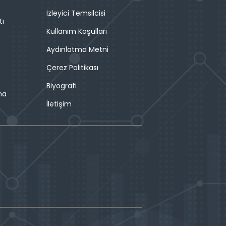
İzleyici Temsilcisi
tı
Kullanım Koşulları
Aydınlatma Metni
Çerez Politikası
Biyografi
ma
İletişim