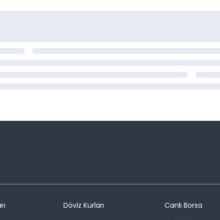
rı
Döviz Kurları
Canlı Borsa