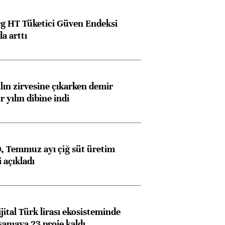
g HT Tüketici Güven Endeksi
a arttı
ılın zirvesine çıkarken demir
r yılın dibine indi
 Temmuz ayı çiğ süt üretim
 açıkladı
ital Türk lirası ekosisteminde
amaya 23 proje kaldı