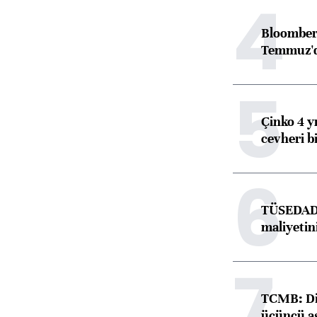
4
Bloomber
Temmuz'd
5
Çinko 4 y
cevheri bi
6
TÜSEDAD,
maliyetini
7
TCMB: Dij
üçüncü aş