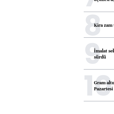
8
Kira zam 
9
İmalat se
sürdü
10
Gram alt
Pazartesi 