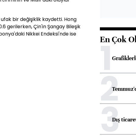
fak bir değişiklik kaydetti. Hong
6 gerilerken, Çin'in Şangay Bileşik
ponya'daki Nikkei Endeksi'nde ise
En Çok O
1
Grafikle
2
Temmuz'd
3
Dış ticare