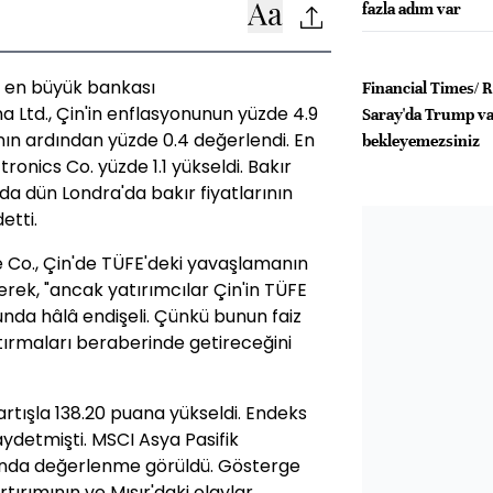
fazla adım var
 en büyük bankası
Financial Times/ 
 Ltd., Çin'in enflasyonunun yüzde 4.9
Saray'da Trump va
nın ardından yüzde 0.4 değerlendi. En
bekleyemezsiniz
onics Co. yüzde 1.1 yükseldi. Bakır
da dün Londra'da bakır fiyatlarının
etti.
 Co., Çin'de TÜFE'deki yavaşlamanın
erek, "ancak yatırımcılar Çin'in TÜFE
nda hâlâ endişeli. Çünkü bunun faiz
ştırmaları beraberinde getireceğini
artışla 138.20 puana yükseldi. Endeks
aydetmişti. MSCI Asya Pasifik
'unda değerlenme görüldü. Gösterge
rtırımının ve Mısır'daki olaylar