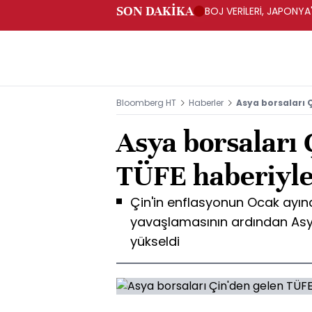
SON DAKİKA
BOJ VERİLERİ, JAPONY
BULUNDUĞUNU GÖSTER
Bloomberg HT
Haberler
Asya borsaları 
Asya borsaları 
TÜFE haberiyle
Çin'in enflasyonun Ocak ayınd
yavaşlamasının ardından Asya
yükseldi