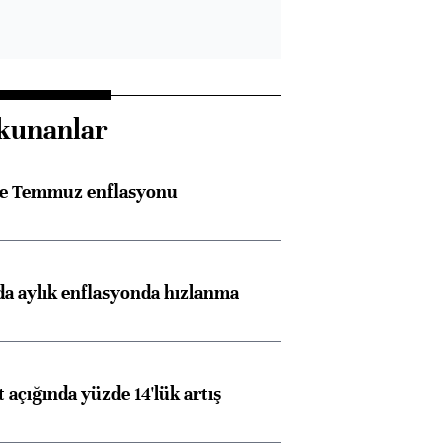
kunanlar
rle Temmuz enflasyonu
a aylık enflasyonda hızlanma
t açığında yüzde 14'lük artış