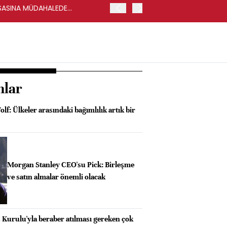
ASASINA MÜDAHALEDE
İNGİLTERE'DE TEMMUZ AYI
nlar
lf: Ülkeler arasındaki bağımlılık artık bir
Morgan Stanley CEO'su Pick: Birleşme
ve satın almalar önemli olacak
 Kurulu'yla beraber atılması gereken çok