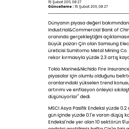
15 Şubat 2011, 08:27
Güncelleme :
15 Şubat 2011, 08:27
Dünyanın piyasa değeri bakımından
Industrial&Commercial Bank of China
oranında gerçekleştiğini açıklaması
büyük pazarı Çin olan Samsung Electr
üreticisi Sumitomo Metal Mining Co. 
rekor kırmasıyla yüzde 2.3 artış kayd
Tokio Marine&Nichido Fire Insurance
piyasalar için olumlu olduğunu belirt
oranlarındaki yükselen trend konusu
artırımı ve enflasyon önleyici sıkıla
düşünüyorlar" dedi.
MSCI Asya Pasifik Endeksi yüzde 0.2 
gün içinde yüzde 0.1'e varan düşüş k
Endeksi'nde yer alan 10 sektörün 9
endeksi geçtiğimiz hafta Çin'in faiz a