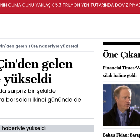
A'NIN CUMA GÜNÜ YAKLAŞIK 5,3 TRİLYON YEN TUTARINDA DÖVİZ PİY
Dİ -BN
Çin'den gelen TÜFE haberiyle yükseldi
Öne Çıka
Çin'den gelen
Financial Times/Wo
 yükseldi
silah haline geldi
a sürpriz bir şekilde
 borsaları ikinci gününde de
Bakan Fidan: Barış