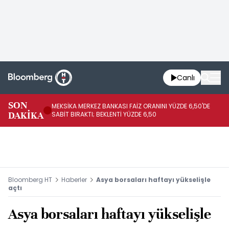
Canlı
SON
MEKSİKA MERKEZ BANKASI FAİZ ORANINI YÜZDE 6,50'DE
OY
DAKİKA
SABİT BIRAKTI; BEKLENTİ YÜZDE 6,50
AÇ
Bloomberg HT
Haberler
Asya borsaları haftayı yükselişle
açtı
Asya borsaları haftayı yükselişle