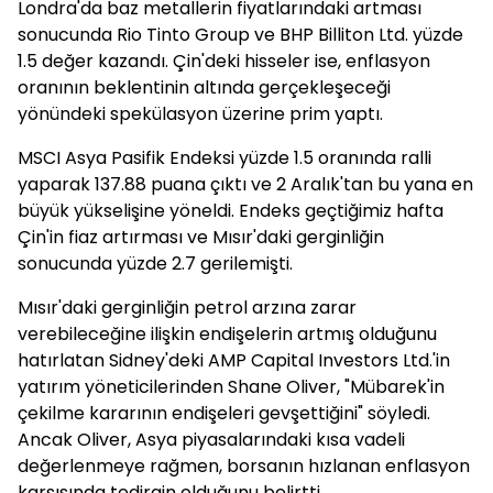
Londra'da baz metallerin fiyatlarındaki artması
sonucunda Rio Tinto Group ve BHP Billiton Ltd. yüzde
1.5 değer kazandı. Çin'deki hisseler ise, enflasyon
oranının beklentinin altında gerçekleşeceği
yönündeki spekülasyon üzerine prim yaptı.
MSCI Asya Pasifik Endeksi yüzde 1.5 oranında ralli
yaparak 137.88 puana çıktı ve 2 Aralık'tan bu yana en
büyük yükselişine yöneldi. Endeks geçtiğimiz hafta
Çin'in fiaz artırması ve Mısır'daki gerginliğin
sonucunda yüzde 2.7 gerilemişti.
Mısır'daki gerginliğin petrol arzına zarar
verebileceğine ilişkin endişelerin artmış olduğunu
hatırlatan Sidney'deki AMP Capital Investors Ltd.'in
yatırım yöneticilerinden Shane Oliver, "Mübarek'in
çekilme kararının endişeleri gevşettiğini" söyledi.
Ancak Oliver, Asya piyasalarındaki kısa vadeli
değerlenmeye rağmen, borsanın hızlanan enflasyon
karşısında tedirgin olduğunu belirtti.