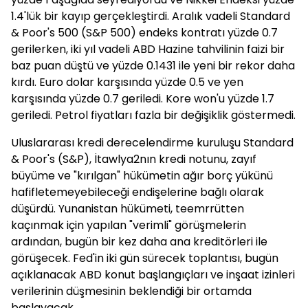
1.4'lük bir kayıp gerçekleştirdi. Aralık vadeli Standard
& Poor's 500 (S&P 500) endeks kontratı yüzde 0.7
gerilerken, iki yıl vadeli ABD Hazine tahvilinin faizi bir
baz puan düştü ve yüzde 0.1431 ile yeni bir rekor daha
kırdı. Euro dolar karşısında yüzde 0.5 ve yen
karşısında yüzde 0.7 geriledi. Kore won'u yüzde 1.7
geriledi. Petrol fiyatları fazla bir değişiklik göstermedi.
Uluslararası kredi derecelendirme kuruluşu Standard
& Poor's (S&P), İtawlya2nın kredi notunu, zayıf
büyüme ve "kırılgan" hükümetin ağır borç yükünü
hafifletemeyebileceği endişelerine bağlı olarak
düşürdü. Yunanistan hükümeti, teemrrütten
kaçınmak için yapılan "verimli" görüşmelerin
ardından, bugün bir kez daha ana kreditörleri ile
görüşecek. Fed'in iki gün sürecek toplantısı, bugün
açıklanacak ABD konut başlangıçları ve inşaat izinleri
verilerinin düşmesinin beklendiği bir ortamda
başlayacak.