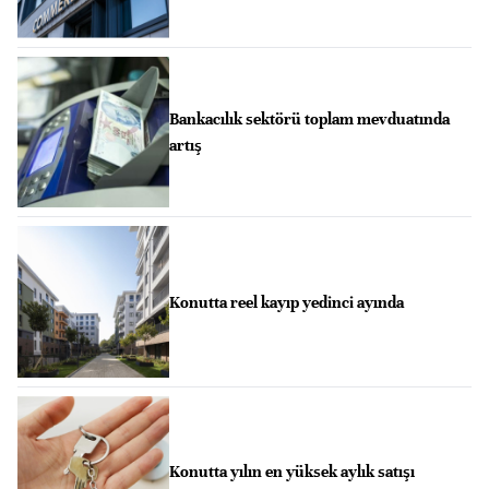
Bankacılık sektörü toplam mevduatında
artış
Konutta reel kayıp yedinci ayında
Konutta yılın en yüksek aylık satışı