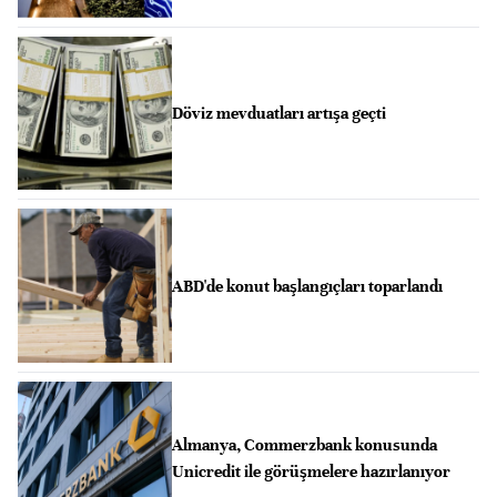
Döviz mevduatları artışa geçti
ABD'de konut başlangıçları toparlandı
Almanya, Commerzbank konusunda
Unicredit ile görüşmelere hazırlanıyor