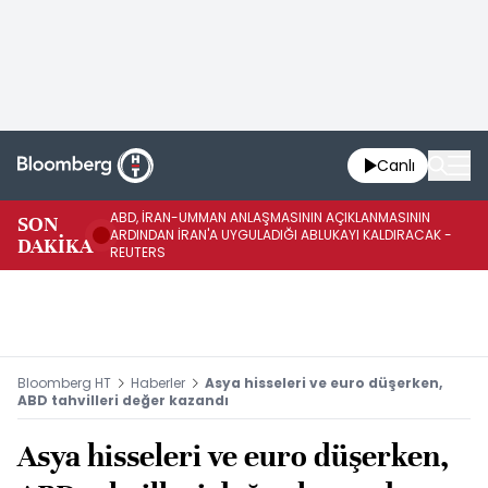
Canlı
ABD, İRAN-UMMAN ANLAŞMASININ AÇIKLANMASININ
AB
SON
ARDINDAN İRAN'A UYGULADIĞI ABLUKAYI KALDIRACAK -
GE
DAKİKA
REUTERS
UY
Bloomberg HT
Haberler
Asya hisseleri ve euro düşerken,
ABD tahvilleri değer kazandı
Asya hisseleri ve euro düşerken,