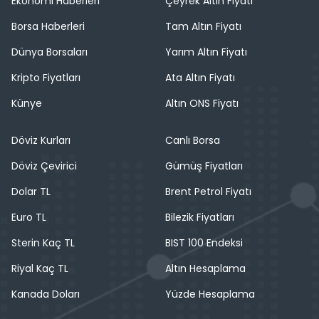
Ekonomi Haberleri
Çeyrek Altın Fiyatı
Borsa Haberleri
Tam Altın Fiyatı
Dünya Borsaları
Yarım Altın Fiyatı
Kripto Fiyatları
Ata Altın Fiyatı
Künye
Altın ONS Fiyatı
Döviz Kurları
Canlı Borsa
Döviz Çevirici
Gümüş Fiyatları
Dolar TL
Brent Petrol Fiyatı
Euro TL
Bilezik Fiyatları
Sterin Kaç TL
BIST 100 Endeksi
Riyal Kaç TL
Altın Hesaplama
Kanada Doları
Yüzde Hesaplama