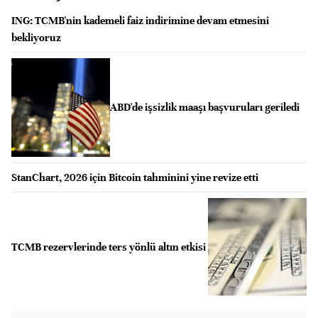
ING: TCMB'nin kademeli faiz indirimine devam etmesini
bekliyoruz
ABD'de işsizlik maaşı başvuruları geriledi
StanChart, 2026 için Bitcoin tahminini yine revize etti
TCMB rezervlerinde ters yönlü altın etkisi