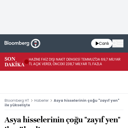
Canlı
SON
HAZİNE FAİZ DIŞI NAKİT DENGESİ TEMMUZ'DA 69,7 MİLYAR
HA
DAKİKA
TL AÇIK VERDİ, ÖNCEKİ 238,7 MİLYAR TL FAZLA
VE
Bloomberg HT
Haberler
Asya hisselerinin çoğu "zayıf yen"
ile yükselişte
Asya hisselerinin çoğu "zayıf yen"