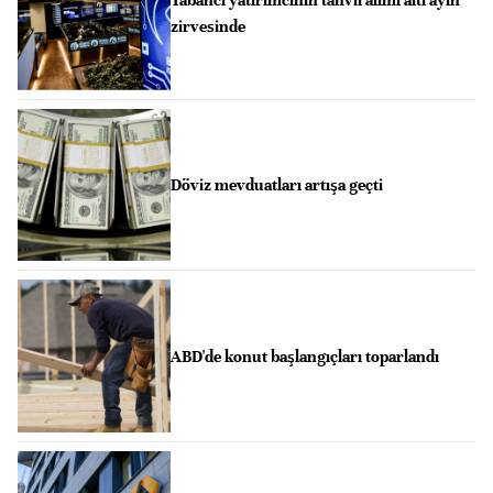
Yabancı yatırımcının tahvil alımı altı ayın
zirvesinde
Döviz mevduatları artışa geçti
ABD'de konut başlangıçları toparlandı