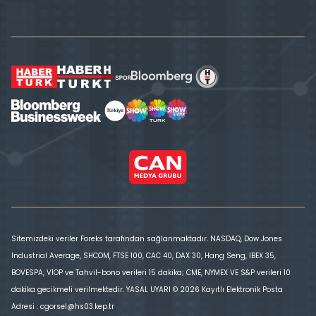
Sitemizdeki veriler Foreks tarafından sağlanmaktadır. NASDAQ, Dow Jones
Industrial Average, SHCOM, FTSE 100, CAC 40, DAX 30, Hang Seng, IBEX 35,
BOVESPA, VİOP ve Tahvil-bono verileri 15 dakika; CME, NYMEX VE S&P verileri 10
dakika gecikmeli verilmektedir. YASAL UYARI © 2026 Kayıtlı Elektronik Posta
Adresi : cgorsel@hs03.kep.tr