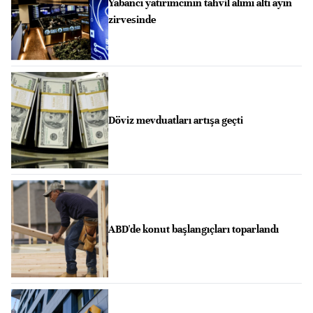
Yabancı yatırımcının tahvil alımı altı ayın
zirvesinde
Döviz mevduatları artışa geçti
ABD'de konut başlangıçları toparlandı