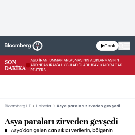
Canlı
ABD, İRAN-UMMAN ANLAŞMASININ AÇIKLANMASININ
AB
SON
ARDINDAN İRAN'A UYGULADIĞI ABLUKAYI KALDIRACAK -
GE
DAKİKA
REUTERS
UY
Bloomberg HT
Haberler
Asya paraları zirveden gevşedi
Asya paraları zirveden gevşedi
Asya'dan gelen can sıkıcı verilerin, bölgenin