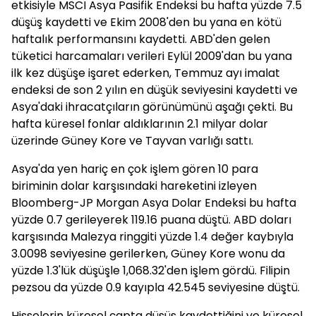
etkisiyle MSCI Asya Pasifik Endeksi bu hafta yüzde 7.5
düşüş kaydetti ve Ekim 2008'den bu yana en kötü
haftalık performansını kaydetti. ABD'den gelen
tüketici harcamaları verileri Eylül 2009'dan bu yana
ilk kez düşüşe işaret ederken, Temmuz ayı imalat
endeksi de son 2 yılın en düşük seviyesini kaydetti ve
Asya'daki ihracatçıların görünümünü aşağı çekti. Bu
hafta küresel fonlar aldıklarının 2.1 milyar dolar
üzerinde Güney Kore ve Tayvan varlığı sattı.
Asya'da yen hariç en çok işlem gören 10 para
biriminin dolar karşısındaki hareketini izleyen
Bloomberg-JP Morgan Asya Dolar Endeksi bu hafta
yüzde 0.7 gerileyerek 119.16 puana düştü. ABD doları
karşısında Malezya ringgiti yüzde 1.4 değer kaybıyla
3.0098 seviyesine gerilerken, Güney Kore wonu da
yüzde 1.3'lük düşüşle 1,068.32'den işlem gördü. Filipin
pezsou da yüzde 0.9 kayıpla 42.545 seviyesine düştü.
Hisselerin küresel çapta düşüş kaydettiğini ve küresel