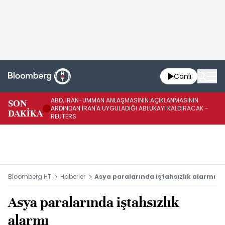
Canlı
ABD, İRAN-UMMAN ANLAŞMASININ AÇIKLANMASININ
AB
SON
ARDINDAN İRAN'A UYGULADIĞI ABLUKAYI KALDIRACAK -
GE
DAKİKA
REUTERS
UY
Bloomberg HT
Haberler
Asya paralarında iştahsızlık alarmı
Asya paralarında iştahsızlık
alarmı