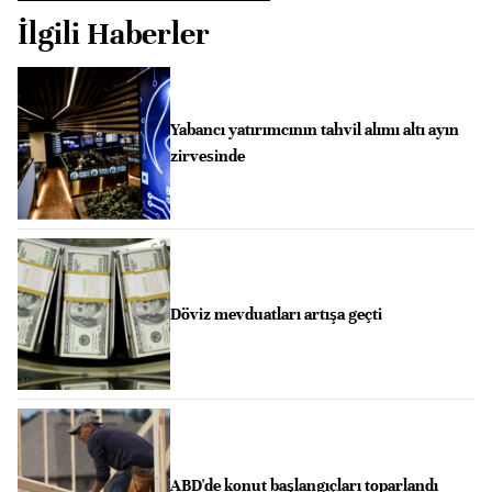
İlgili Haberler
Yabancı yatırımcının tahvil alımı altı ayın
zirvesinde
Döviz mevduatları artışa geçti
ABD'de konut başlangıçları toparlandı