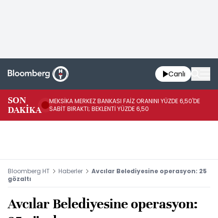
Canlı
SON
MEKSİKA MERKEZ BANKASI FAİZ ORANINI YÜZDE 6,50'DE
OY
DAKİKA
SABİT BIRAKTI; BEKLENTİ YÜZDE 6,50
AÇ
Bloomberg HT
Haberler
Avcılar Belediyesine operasyon: 25
gözaltı
Avcılar Belediyesine operasyon: