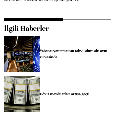
İlgili Haberler
Yabancı yatırımcının tahvil alımı altı ayın
zirvesinde
Döviz mevduatları artışa geçti