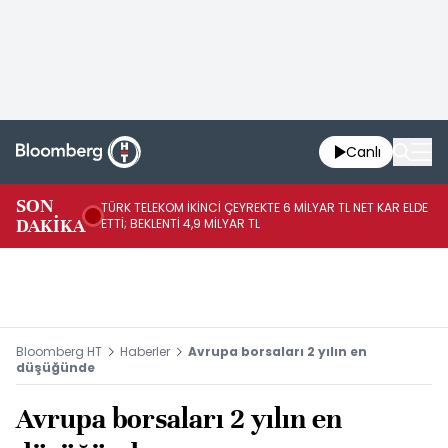
Canlı
SON
TÜRK TELEKOM İKİNCİ ÇEYREKTE 6 MİLYAR TL NET KAR ELDE
AB
DAKİKA
ETTİ; BEKLENTİ 4,9 MİLYAR TL
İR
Bloomberg HT
Haberler
Avrupa borsaları 2 yılın en
düşüğünde
Avrupa borsaları 2 yılın en