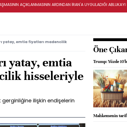
ŞMASININ AÇIKLANMASININ ARDINDAN İRAN'A UYGULADIĞI ABLUKAYI
ı yatay, emtia fiyatları madencilik
Öne Çıka
ı yatay, emtia
Trump: Yüzde 10'lu
ilik hisseleriyle
 gerginliğine ilişkin endişelerin
Mahkemenin tarife k