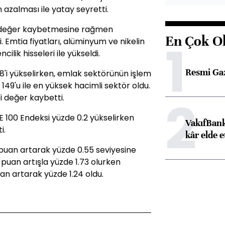
 azalması ile yatay seyretti.
1 değer kaybetmesine rağmen
En Çok O
1
 Emtia fiyatları, alüminyum ve nikelin
lik hisseleri ile yükseldi.
Resmi Ga
8'i yükselirken, emlak sektörünün işlem
49'u ile en yüksek hacimli sektör oldu.
2
i değer kaybetti.
SE 100 Endeksi yüzde 0.2 yükselirken
VakıfBank
i.
kâr elde e
az puan artarak yüzde 0.55 seviyesine
baz puan artışla yüzde 1.73 olurken
puan artarak yüzde 1.24 oldu.