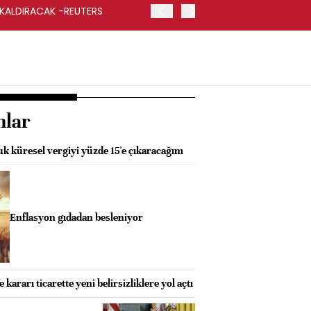
 KALDIRACAK -REUTERS
ABD DIŞİŞLERİ BAKANLIĞI
UYGULANACAK
nlar
k küresel vergiyi yüzde 15'e çıkaracağım
Enflasyon gıdadan besleniyor
ararı ticarette yeni belirsizliklere yol açtı