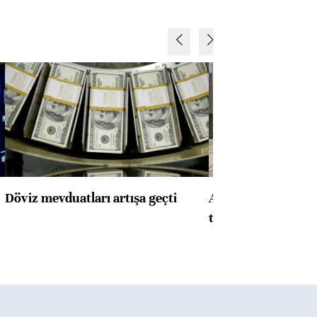
Döviz mevduatları artışa geçti
ABD'de konut başla
toparlandı