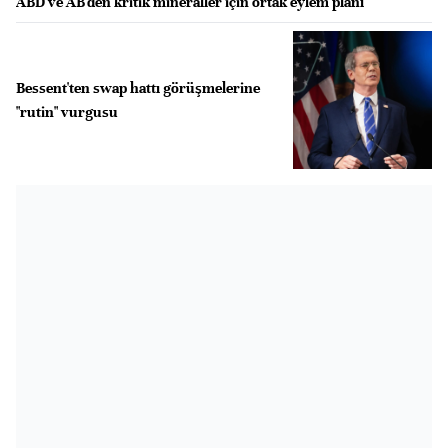
ABD ve AB'den kritik mineraller için ortak eylem planı
Bessent'ten swap hattı görüşmelerine
"rutin" vurgusu