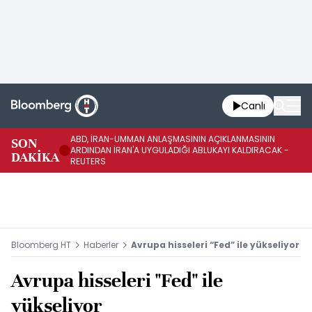
Canlı
ABD, İRAN-UMMAN ANLAŞMASININ AÇIKLANMASININ
AB
SON
ARDINDAN İRAN'A UYGULADIĞI ABLUKAYI KALDIRACAK -
GE
DAKİKA
REUTERS
UY
Bloomberg HT
Haberler
Avrupa hisseleri “Fed” ile yükseliyor
Avrupa hisseleri "Fed" ile
yükseliyor