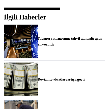
İlgili Haberler
Yabancı yatırımcının tahvil alımı altı ayın
zirvesinde
Döviz mevduatları artışa geçti