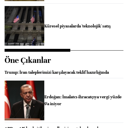
Küresel piyasalarda 'teknolojik' satış
Öne Çıkanlar
Trump: İran taleplerimizi karşılayacak teklif hazırlığında
Erdoğan: İmalatcı-ihracatçıya vergi yüzde
9'a iniyor