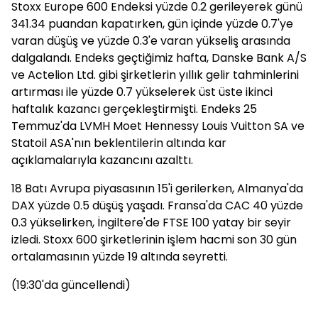
Stoxx Europe 600 Endeksi yüzde 0.2 gerileyerek günü
341.34 puandan kapatırken, gün içinde yüzde 0.7'ye
varan düşüş ve yüzde 0.3'e varan yükseliş arasında
dalgalandı. Endeks geçtiğimiz hafta, Danske Bank A/S
ve Actelion Ltd. gibi şirketlerin yıllık gelir tahminlerini
artırması ile yüzde 0.7 yükselerek üst üste ikinci
haftalık kazancı gerçekleştirmişti. Endeks 25
Temmuz'da LVMH Moet Hennessy Louis Vuitton SA ve
Statoil ASA'nın beklentilerin altında kar
açıklamalarıyla kazancını azalttı.
18 Batı Avrupa piyasasının 15'i gerilerken, Almanya'da
DAX yüzde 0.5 düşüş yaşadı. Fransa'da CAC 40 yüzde
0.3 yükselirken, İngiltere'de FTSE 100 yatay bir seyir
izledi. Stoxx 600 şirketlerinin işlem hacmi son 30 gün
ortalamasının yüzde 19 altında seyretti.
(19:30'da güncellendi)