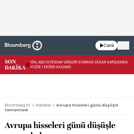
Canlı
SON
YEN, ABD İSTİHDAM VERİLERİ SONRASI DOLAR KARŞISINDA
AB
DAKİKA
YÜZDE 1 DEĞER KAZANDI
YÜ
Bloomberg HT
Haberler
Avrupa hisseleri günü düşüşle
tamamladı
Avrupa hisseleri günü düşüşle