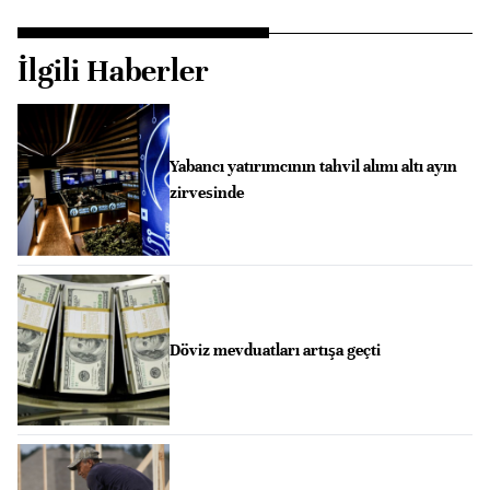
İlgili Haberler
Yabancı yatırımcının tahvil alımı altı ayın
zirvesinde
Döviz mevduatları artışa geçti