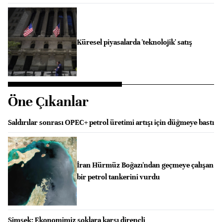
Küresel piyasalarda 'teknolojik' satış
Öne Çıkanlar
Saldırılar sonrası OPEC+ petrol üretimi artışı için düğmeye bastı
İran Hürmüz Boğazı'ndan geçmeye çalışan
bir petrol tankerini vurdu
Şimşek: Ekonomimiz şoklara karşı dirençli