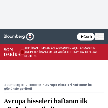
Canlı
ABD, İRAN-UMMAN ANLAŞMASININ AÇIKLANMASININ
AB
SON
ARDINDAN İRAN'A UYGULADIĞI ABLUKAYI KALDIRACAK -
GE
DAKİKA
REUTERS
UY
Bloomberg HT
Haberler
Avrupa hisseleri haftanın ilk
gününde geriledi
Avrupa hisseleri haftanın ilk