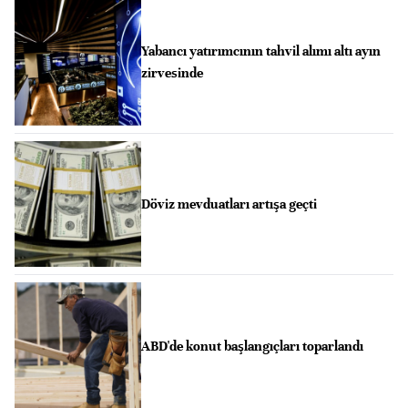
Yabancı yatırımcının tahvil alımı altı ayın
zirvesinde
Döviz mevduatları artışa geçti
ABD'de konut başlangıçları toparlandı