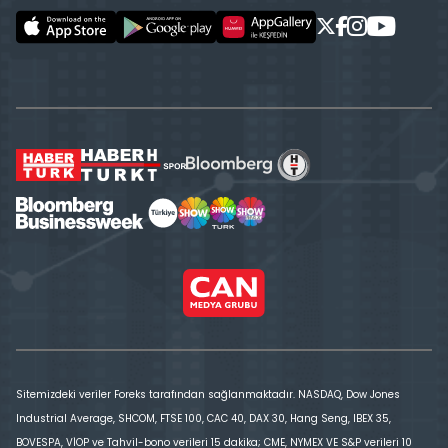
Sitemizdeki veriler Foreks tarafından sağlanmaktadır. NASDAQ, Dow Jones
Industrial Average, SHCOM, FTSE 100, CAC 40, DAX 30, Hang Seng, IBEX 35,
BOVESPA, VİOP ve Tahvil-bono verileri 15 dakika; CME, NYMEX VE S&P verileri 10