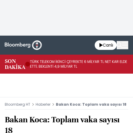
Canlı
SON
TÜRK TELEKOM İKİNCİ ÇEYREKTE 6 MİLYAR TL NET KAR ELDE
AB
DAKİKA
ETTİ; BEKLENTİ 4,9 MİLYAR TL
İR
Bloomberg HT
Haberler
Bakan Koca: Toplam vaka sayısı 18
Bakan Koca: Toplam vaka sayısı
18