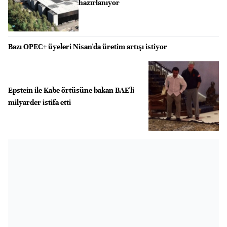
hazırlanıyor
Bazı OPEC+ üyeleri Nisan'da üretim artışı istiyor
Epstein ile Kabe örtüsüne bakan BAE'li
milyarder istifa etti