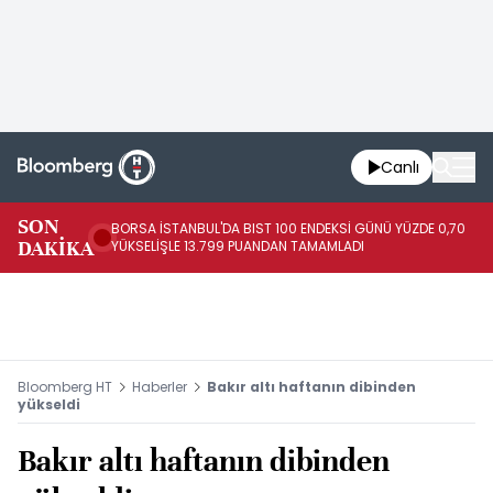
Canlı
SON
BORSA İSTANBUL'DA BIST 100 ENDEKSİ GÜNÜ YÜZDE 0,70
AB
DAKİKA
YÜKSELİŞLE 13.799 PUANDAN TAMAMLADI
AR
Bloomberg HT
Haberler
Bakır altı haftanın dibinden
yükseldi
Bakır altı haftanın dibinden