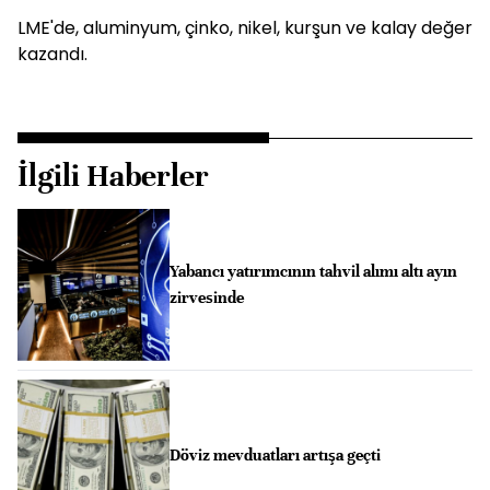
LME'de, aluminyum, çinko, nikel, kurşun ve kalay değer
kazandı.
İlgili Haberler
Yabancı yatırımcının tahvil alımı altı ayın
zirvesinde
Döviz mevduatları artışa geçti