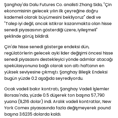
Şanghay'da Dalu Futures Co. analisti Zhang Sida, "Çin
ekonomisinin gelecek yılın ilk çeyreğine doğru
kademeli olarak büyümesini bekliyoruz" dedi ve
"Talep iyi değil, ancak istikrar kazanmakta olan hisse
senedi piyasasının gösterdiği üzere, iyileşmeli"
şeklinde görüş bildirdi.
Çin'de hisse senedi gösterge endeksi dün,
regülatörlerin gelecek ayki lider değişimi öncesi hisse
senedi piyasasını destekleyici yönde adımlar atacağı
spekülasyonuna bağlı olarak son altı haftanın en
yüksek seviyesine çıkmıştı. Şanghay Bileşik Endeksi
bugün yüzde 0.2 aşağıda seyrediyordu.
Ocak vadeli bakır kontratı, Şanghay Vadeli İşlemler
Borsası'nda, yüzde 0.5 düşerek ton başına 57,790
yuana (9,216 dolar) indi. Aralık vadeli kontratlar, New
York Comex piyasasında fazla değişmeyerek pound
başına 3.6235 dolarda kaldı.