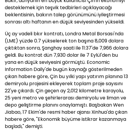
Bakır, dünyanın en büyük kullanıcısı Çin'in ekonomiyi
desteklemek için teşvik tedbirleri açıklayacağı
beklentisinin, bakırın talep görünümünü iyileştirmesi
sonrası altı haftanın en düşük seviyesinden yükseldi.
Üç ay vadeli bkır kontratı, Londra Metal Borsası'nda
(LME) yüzde 0.7 yükselerek ton başına 8,009 dolara
çıktıktan sonra, Şanghay saati ile 11:37'de 7,966 dolara
geldi. Bu kontrat dün 7,930 dolar ile 7 Eylül'den bu
yana en düşük seviyesini görmüştü. Economic
Information Daily'de bugün kaynağı gösterilmeden
çıkan habere göre, Çin bu yılki yapı yatırım planına 13
demiryolu projesini ekleyerek toplam proje sayısını
22'ye çıkardı. Çin geçen ay 2,012 kilometre karayolu,
25 yeni metro ve şehirlerarası demiryolu ve liman ve
depo geliştirme planını onaylamıştı. Başbakan Wen
Jiabao, 17 Ekim'de resmi haber ajansı Xinhua'da çıkan
habere göre, "Ekonomik büyüme istikrar kazanmaya
başladı," demişti.