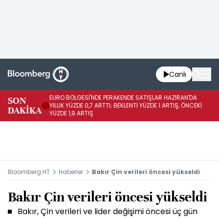
Canlı
EURO BÖLGESİ'NDE PERAKENDE SATIŞLAR HAZİRAN'DA
EU
SON
YILLIK YÜZDE 0,7 ARTTI; BEKLENTİ YÜZDE 1 ARTIŞ, ÖNCEKİ
AY
DAKİKA
YÜZDE 1,9 ARTIŞ
ÖN
Bloomberg HT
Haberler
Bakır Çin verileri öncesi yükseldi
Bakır Çin verileri öncesi yükseldi
Bakır, Çin verileri ve lider değişimi öncesi üç gün