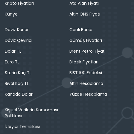
Kripto Fiyatları
Ata Altın Fiyatı
Künye
Altın ONS Fiyatı
Döviz Kurları
Canlı Borsa
Döviz Çevirici
Gümüş Fiyatları
Dolar TL
Brent Petrol Fiyatı
Euro TL
Bilezik Fiyatları
Sterin Kaç TL
BIST 100 Endeksi
Riyal Kaç TL
Altın Hesaplama
Kanada Doları
Yüzde Hesaplama
Kişisel Verilerin Korunması
Politikası
İzleyici Temsilcisi