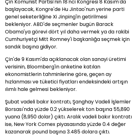
Çin Komunist Partisi'nin 18'nci Kongresi 8 Kasım'da
başlayacak, Kongre'de Hu Jintao'nun yerine parti
genel seketerliğine Xi Jinping'in getirilmesi
bekleniyor. ABD'de seçmenler bugün Barack
Obama'ya görevi dört yıl daha vermek ya da rakibi
Cumhuriyetçi Mitt Romney'i başkanlığa seçmek için
sandık başına gidiyor.
Çin'de 9 Kasım'da açıklanacak olan sanayi üretimi
verisinin, Bloomberg'in anketine katılan
ekonomistlerin tahminlerine göre, geçen ay
hızlanması ve tüketici fiyatları endeksindeki artışın
ılımlı hale gelmesi bekleniyor.
Şubat vadeli bakır kontratı, Şanghay Vadeli İşlemler
Borsası'nda yüzde 0.2 yükselerek ton başına 55,890
yuana (8,950 dolar) çıktı. Aralık vadeli bakır kontratı
ise, New York Comex piyasasında yüzde 0.4 değer
kazanarak pound başına 3.485 dolara çıktı.