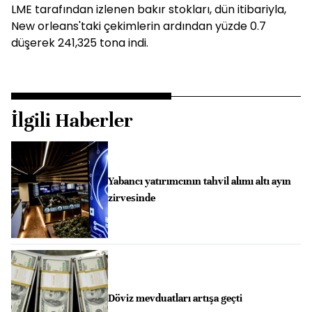
LME tarafından izlenen bakır stokları, dün itibariyla,
New orleans'taki çekimlerin ardından yüzde 0.7
düşerek 241,325 tona indi.
İlgili Haberler
Yabancı yatırımcının tahvil alımı altı ayın
zirvesinde
Döviz mevduatları artışa geçti