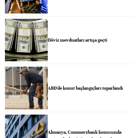
Döviz mevduatları artışa geçti
ABD'de konut başlangıçları toparlandı
Almanya, Commerzbank konusunda