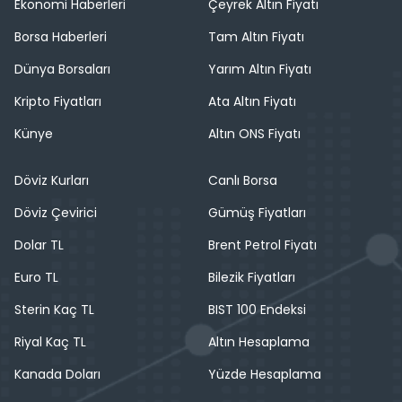
Ekonomi Haberleri
Çeyrek Altın Fiyatı
Borsa Haberleri
Tam Altın Fiyatı
Dünya Borsaları
Yarım Altın Fiyatı
Kripto Fiyatları
Ata Altın Fiyatı
Künye
Altın ONS Fiyatı
Döviz Kurları
Canlı Borsa
Döviz Çevirici
Gümüş Fiyatları
Dolar TL
Brent Petrol Fiyatı
Euro TL
Bilezik Fiyatları
Sterin Kaç TL
BIST 100 Endeksi
Riyal Kaç TL
Altın Hesaplama
Kanada Doları
Yüzde Hesaplama