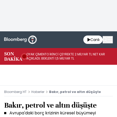
Canlı
İR
SON
OYAK ÇİMENTO İKİNCİ ÇEYREKTE 2 MİLYAR TL NET KAR
YÖ
DAKİKA
AÇIKLADI; BEKLENTİ 1,5 MİLYAR TL
OL
Bloomberg HT
Haberler
Bakır, petrol ve altın düşüşte
Bakır, petrol ve altın düşüşte
Avrupa'daki borç krizinin küresel büyümeyi