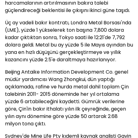
harcamalarının artırılmasının bakıra talebi
güçlendireceği beklentisi ile çıkışını ikinci güne taşıdı.
Üç ay vadeli bakır kontratı, Londra Metal Borsası'nda
(LME), yüzde 1 yükselerek ton başına 7,800 dolara
kadar çıktıktan sonra, Tokyo saati ile 12:21'de 7,792
dolara geldi. Metal bu ay yüzde 5 ile Mayıs ayından bu
yana en hızlı düşüşünü gerçekleştirmeye ve yıllık
kazancını yüzde 2.5'e daraltmaya hazırlanıyor.
Beijing Antaike Information Development Co. genel
müdür yardımcısı Wang Zhongkui, dün yaptığı
açıklamada, rafine ve hurda metal dahil toplam Çin
talebinin 2011- 2015 döneminde her yıl ortalama
yüzde 6 artabileceğini kaydetti. Gümrük verilerine
göre, Çin'in bakır ithalatı yılın ilk çeyreğinde, geçen
yılın aynı dönemine göre yüzde 50 artarak 2.68
milyon tona çıktı.
Sydney'de Mine Life Pty kıdemli kaynak analisti Gavin