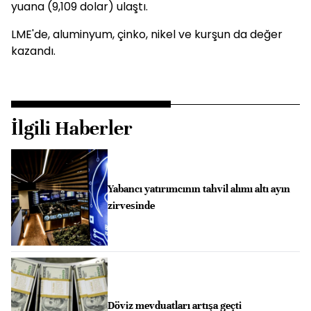
yuana (9,109 dolar) ulaştı.
LME'de, aluminyum, çinko, nikel ve kurşun da değer
kazandı.
İlgili Haberler
Yabancı yatırımcının tahvil alımı altı ayın
zirvesinde
Döviz mevduatları artışa geçti