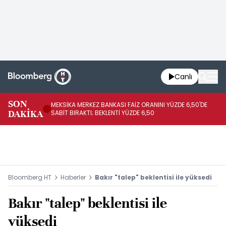
Canlı
SON
MEKSİKA MERKEZ BANKASI FAİZ ORANINI YÜZDE 6,50'DE
OY
DAKİKA
SABİT BIRAKTI; BEKLENTİ YÜZDE 6,50
AÇ
Bloomberg HT
Haberler
Bakır "talep" beklentisi ile yüksedi
Bakır "talep" beklentisi ile
yüksedi