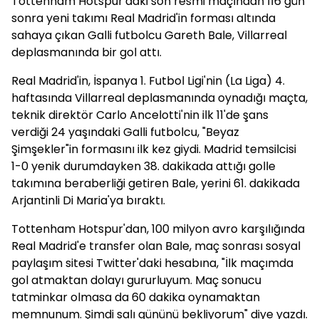
Tottenham Hotspur'daki son resmi maçından 116 gün
sonra yeni takımı Real Madrid'in forması altında
sahaya çıkan Galli futbolcu Gareth Bale, Villarreal
deplasmanında bir gol attı.
Real Madrid'in, İspanya 1. Futbol Ligi'nin (La Liga) 4.
haftasında Villarreal deplasmanında oynadığı maçta,
teknik direktör Carlo Ancelotti'nin ilk 11'de şans
verdiği 24 yaşındaki Galli futbolcu, "Beyaz
Şimşekler"in formasını ilk kez giydi. Madrid temsilcisi
1-0 yenik durumdayken 38. dakikada attığı golle
takımına beraberliği getiren Bale, yerini 61. dakikada
Arjantinli Di Maria'ya bıraktı.
Tottenham Hotspur'dan, 100 milyon avro karşılığında
Real Madrid'e transfer olan Bale, maç sonrası sosyal
paylaşım sitesi Twitter'daki hesabına, "İlk maçımda
gol atmaktan dolayı gururluyum. Maç sonucu
tatminkar olmasa da 60 dakika oynamaktan
memnunum. Şimdi salı gününü bekliyorum" diye yazdı.