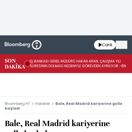
Canlı
SON
İŞ BANKASI GENEL MÜDÜRÜ HAKAN ARAN, ÇALIŞMA YILI
İŞ
DAKİKA
SÜRESİNİN DOLMASI NEDENİYLE GÖREVDEN AYRILIYOR -BN
AT
Bloomberg HT
Haberler
Bale, Real Madrid kariyerine golle
başladı
Bale, Real Madrid kariyerine