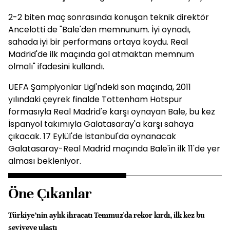
2-2 biten maç sonrasında konuşan teknik direktör
Ancelotti de "Bale'den memnunum. İyi oynadı,
sahada iyi bir performans ortaya koydu. Real
Madrid'de ilk maçında gol atmaktan memnum
olmalı" ifadesini kullandı.
UEFA Şampiyonlar Ligi'ndeki son maçında, 2011
yılındaki çeyrek finalde Tottenham Hotspur
formasıyla Real Madrid'e karşı oynayan Bale, bu kez
İspanyol takımıyla Galatasaray'a karşı sahaya
çıkacak. 17 Eylül'de İstanbul'da oynanacak
Galatasaray-Real Madrid maçında Bale'in ilk 11'de yer
alması bekleniyor.
Öne Çıkanlar
Türkiye’nin aylık ihracatı Temmuz'da rekor kırdı, ilk kez bu
seviyeye ulaştı