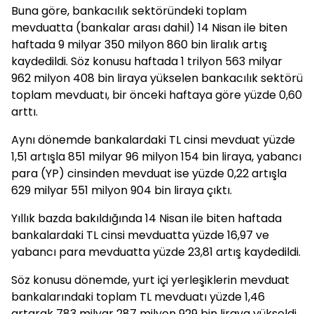
Buna göre, bankacılık sektöründeki toplam
mevduatta (bankalar arası dahil) 14 Nisan ile biten
haftada 9 milyar 350 milyon 860 bin liralık artış
kaydedildi. Söz konusu haftada 1 trilyon 563 milyar
962 milyon 408 bin liraya yükselen bankacılık sektörü
toplam mevduatı, bir önceki haftaya göre yüzde 0,60
arttı.
Aynı dönemde bankalardaki TL cinsi mevduat yüzde
1,51 artışla 851 milyar 96 milyon 154 bin liraya, yabancı
para (YP) cinsinden mevduat ise yüzde 0,22 artışla
629 milyar 551 milyon 904 bin liraya çıktı.
Yıllık bazda bakıldığında 14 Nisan ile biten haftada
bankalardaki TL cinsi mevduatta yüzde 16,97 ve
yabancı para mevduatta yüzde 23,81 artış kaydedildi.
Söz konusu dönemde, yurt içi yerleşiklerin mevduat
bankalarındaki toplam TL mevduatı yüzde 1,46
artarak 783 milyar 287 milyon 929 bin liraya yükseldi.