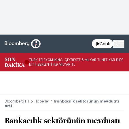
Canlı
SON
TÜRK TELEKOM İKİNCİ ÇEYREKTE 6 MİLYAR TL NET KAR ELDE
AB
DAKİKA
ETTİ; BEKLENTİ 4,9 MİLYAR TL
İR
Bloomberg HT
Haberler
Bankacılık sektörünün mevduatı
arttı
Bankacılık sektörünün mevduatı