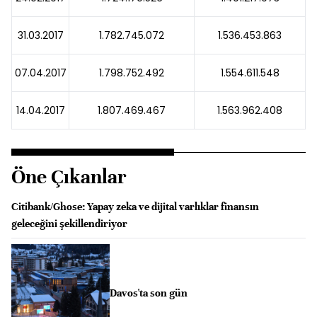
31.03.2017
1.782.745.072
1.536.453.863
07.04.2017
1.798.752.492
1.554.611.548
14.04.2017
1.807.469.467
1.563.962.408
Öne Çıkanlar
Citibank/Ghose: Yapay zeka ve dijital varlıklar finansın
geleceğini şekillendiriyor
Davos'ta son gün