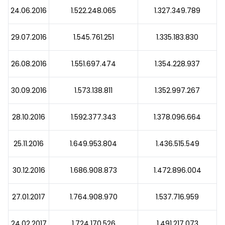
24.06.2016
1.522.248.065
1.327.349.789
29.07.2016
1.545.761.251
1.335.183.830
26.08.2016
1.551.697.474
1.354.228.937
30.09.2016
1.573.138.811
1.352.997.267
28.10.2016
1.592.377.343
1.378.096.664
25.11.2016
1.649.953.804
1.436.515.549
30.12.2016
1.686.908.873
1.472.896.004
27.01.2017
1.764.908.970
1.537.716.959
24.02.2017
1.724.170.526
1.491.217.073