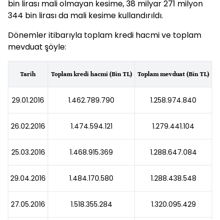
bin lirası mali olmayan kesime, 38 milyar 271 milyon
344 bin lirası da mali kesime kullandırıldı.
Dönemler itibarıyla toplam kredi hacmi ve toplam
mevduat şöyle:
Tarih
Toplam kredi hacmi (Bin TL)
Toplam mevduat (Bin TL)
29.01.2016
1.462.789.790
1.258.974.840
26.02.2016
1.474.594.121
1.279.441.104
25.03.2016
1.468.915.369
1.288.647.084
29.04.2016
1.484.170.580
1.288.438.548
27.05.2016
1.518.355.284
1.320.095.429