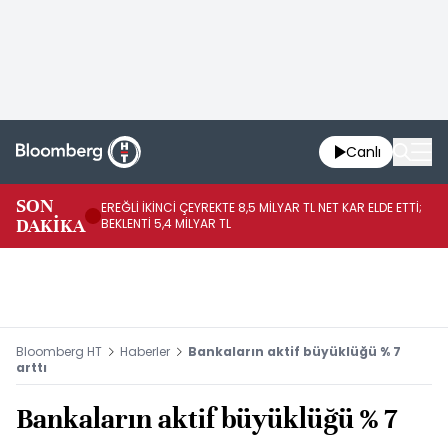
Canlı
SON
EREĞLİ İKİNCİ ÇEYREKTE 8,5 MİLYAR TL NET KAR ELDE ETTİ;
BO
DAKİKA
BEKLENTİ 5,4 MİLYAR TL
YÜ
Bloomberg HT
Haberler
Bankaların aktif büyüklüğü % 7
arttı
Bankaların aktif büyüklüğü % 7