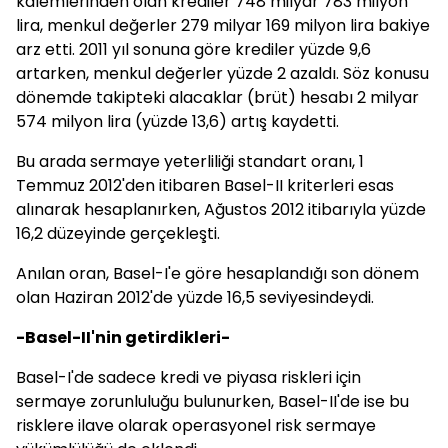
kalemlerinden olan krediler 748 milyar 783 milyon
lira, menkul değerler 279 milyar 169 milyon lira bakiye
arz etti. 2011 yıl sonuna göre krediler yüzde 9,6
artarken, menkul değerler yüzde 2 azaldı. Söz konusu
dönemde takipteki alacaklar (brüt) hesabı 2 milyar
574 milyon lira (yüzde 13,6) artış kaydetti.
Bu arada sermaye yeterliliği standart oranı, 1
Temmuz 2012'den itibaren Basel-II kriterleri esas
alınarak hesaplanırken, Ağustos 2012 itibarıyla yüzde
16,2 düzeyinde gerçekleşti.
Anılan oran, Basel-I'e göre hesaplandığı son dönem
olan Haziran 2012'de yüzde 16,5 seviyesindeydi.
-Basel-II'nin getirdikleri-
Basel-I'de sadece kredi ve piyasa riskleri için
sermaye zorunluluğu bulunurken, Basel-II'de ise bu
risklere ilave olarak operasyonel risk sermaye