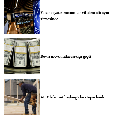
Yabancı yatırımcının tahvil alımı altı ayın
zirvesinde
Döviz mevduatları artışa geçti
ABD'de konut başlangıçları toparlandı