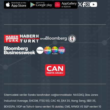
Sitemizdeki veriler Foreks tarafından sağlanmaktadır. NASDAQ, Dow Jones
Industrial Average, SHCOM, FTSE 100, CAC 40, DAX 30, Hang Seng, IBEX 35,
BOVESPA, VİOP ve Tahvil-bono verileri 15 dakika; CME, NYMEX VE S&P verileri 10