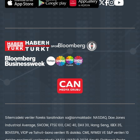
Sitemizdeki veriler Foreks tarafından sağlanmaktadır. NASDAQ, Dow Jones
Industrial Average, SHCOM, FTSE 100, CAC 40, DAX 30, Hang Seng, IBEX 35,
BOVESPA, VİOP ve Tahvil-bono verileri 15 dakika; CME, NYMEX VE S&P verileri 10