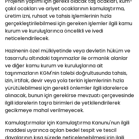
Projenin yapımı için gerekli olacak taş ocakları, kum-
çakıl ocakları ve ariyet ocaklarının kamulaştırma,
üretim izni, ruhsat ve tahsis işlemlerinin hızla
gerçekleştirilebilmesi için gereken işlemler ilgili kamu
kurum ve kuruluşlarınca öncelikli ve ivedi
neticelendirilecek.
Hazinenin özel mülkiyetinde veya devletin hüküm ve
tasarrufu altındaki taşınmazlar ile ormanlık alanlar
ve diğer kamu kurum ve kuruluşlarına ait
taşınmazların KGM'nin talebi doğrultusunda tahsis,
izin, irtifak, devir veya yola terkin işlemlerinin hızla
yürütülebilmesi için gerekli önlemler ilgili idarelerce
alınacak, bunun için gerekirse mevzuatı çerçevesinde
ilgili idarelerin taşra birimleri de yetkilendirilerek
gecikmeye mahal verilmeyecek.
Kamulaştırmalar için Kamulaştırma Kanunu'nun ilgili
maddesi uyarınca açılan bedel tespit ve tescil
davalarının kısa sürede neticelenebilmesi için ilgili