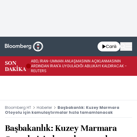
Canlı
ABD, İRAN-UMMAN ANLAŞMASININ AÇIKLANMASININ
AB
SON
ARDINDAN İRAN'A UYGULADIĞI ABLUKAYI KALDIRACAK -
GE
DAKİKA
REUTERS
UY
Bloomberg HT
Haberler
Başbakanlık: Kuzey Marmara
Otoyolu için kamulaştırmalar hızla tamamlanacak
Başbakanlık: Kuzey Marmara