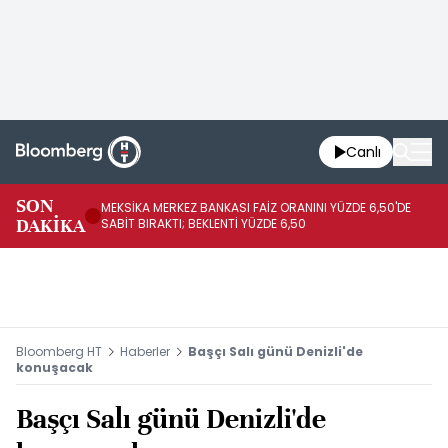
Canlı
SON
MEKSİKA MERKEZ BANKASI FAİZ ORANINI YÜZDE 6,50'DE
OY
DAKİKA
SABİT BIRAKTI; BEKLENTİ YÜZDE 6,50
AÇ
Bloomberg HT
Haberler
Başçı Salı günü Denizli'de
konuşacak
Başçı Salı günü Denizli'de