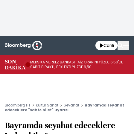
Canlı
SON
MEKSİKA MERKEZ BANKASI FAİZ ORANINI YÜZDE 6,50'DE
OY
DAKİKA
SABİT BIRAKTI; BEKLENTİ YÜZDE 6,50
AÇ
Bloomberg HT
Kültür Sanat
Seyahat
Bayramda seyahat
edeceklere "sahte bilet" uyarısı
Bayramda seyahat edeceklere