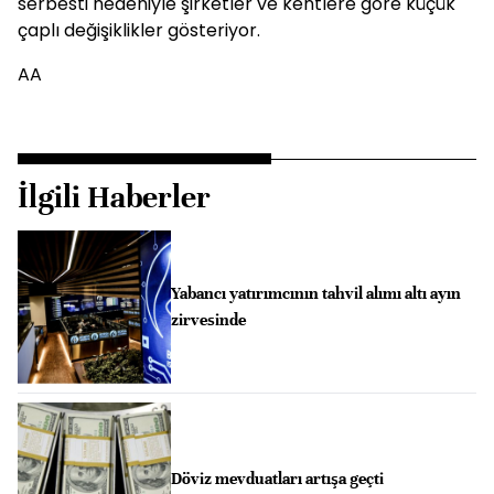
serbesti nedeniyle şirketler ve kentlere göre küçük
çaplı değişiklikler gösteriyor.
AA
İlgili Haberler
Yabancı yatırımcının tahvil alımı altı ayın
zirvesinde
Döviz mevduatları artışa geçti