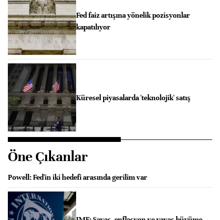
Fed faiz artışına yönelik pozisyonlar
kapatılıyor
Küresel piyasalarda 'teknolojik' satış
Öne Çıkanlar
Powell: Fed'in iki hedefi arasında gerilim var
IMF: Savaş, enflasyon ve yavaş büyüme