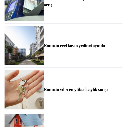
artış
Konutta reel kayıp yedinci ayında
Konutta yılın en yüksek aylık satışı