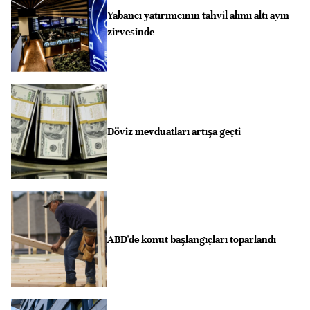
Yabancı yatırımcının tahvil alımı altı ayın
zirvesinde
Döviz mevduatları artışa geçti
ABD'de konut başlangıçları toparlandı