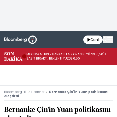
Canlı
SON
MEKSİKA MERKEZ BANKASI FAİZ ORANINI YÜZDE 6,50'DE
OY
DAKİKA
SABİT BIRAKTI; BEKLENTİ YÜZDE 6,50
AÇ
Bloomberg HT
Haberler
Bernanke Çin'in Yuan politikasını
eleştirdi
Bernanke Çin'in Yuan politikasını