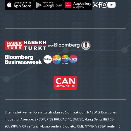
Sitemizdeki veriler Foreks tarafından sağlanmaktadır. NASDAQ, Dow Jones
Industrial Average, SHCOM, FTSE 100, CAC 40, DAX 30, Hang Seng, IBEX 35,
BOVESPA, VİOP ve Tahvil-bono verileri 15 dakika; CME, NYMEX VE S&P verileri 10