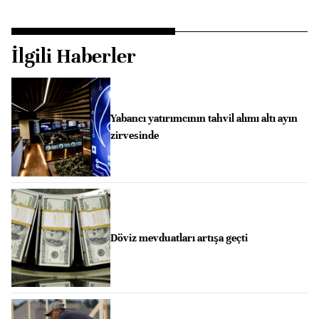
İlgili Haberler
Yabancı yatırımcının tahvil alımı altı ayın
zirvesinde
Döviz mevduatları artışa geçti