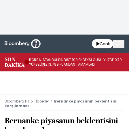
Canlı
SON
BORSA İSTANBUL'DA BIST 100 ENDEKSİ GÜNÜ YÜZDE 0,70
AB
DAKİKA
YÜKSELİŞLE 13.799 PUANDAN TAMAMLADI
AR
Bloomberg HT
Haberler
Bernanke piyasanın beklentisini
karşılamadı
Bernanke piyasanın beklentisini