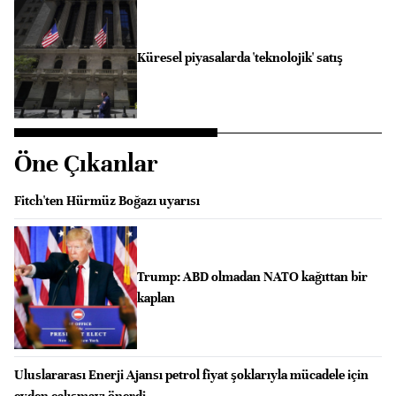
Küresel piyasalarda 'teknolojik' satış
Öne Çıkanlar
Fitch'ten Hürmüz Boğazı uyarısı
Trump: ABD olmadan NATO kağıttan bir
kaplan
Uluslararası Enerji Ajansı petrol fiyat şoklarıyla mücadele için
evden çalışmayı önerdi