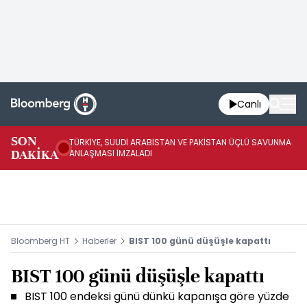
Canlı
SON
TÜRKİYE, SUUDİ ARABİSTAN VE PAKİSTAN ÜÇLÜ SAVUNMA
TR
DAKİKA
ANLAŞMASI İMZALADI
BN
Bloomberg HT
Haberler
BIST 100 günü düşüşle kapattı
BIST 100 günü düşüşle kapattı
BIST 100 endeksi günü dünkü kapanışa göre yüzde