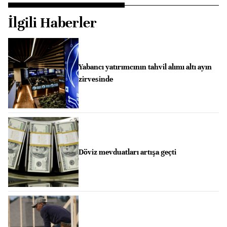
İlgili Haberler
Yabancı yatırımcının tahvil alımı altı ayın
zirvesinde
Döviz mevduatları artışa geçti