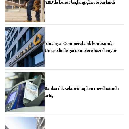
ABD'de konut başlangıçları toparlandı
Almanya, Commerzbank konusunda
Unicredit ile görüşmelere hazırlanıyor
Bankacılık sektörü toplam mevduatında
artış