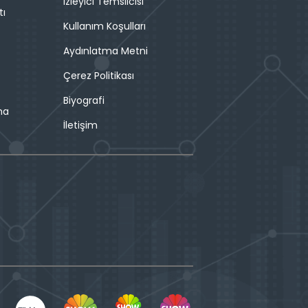
İzleyici Temsilcisi
tı
Kullanım Koşulları
Aydınlatma Metni
Çerez Politikası
Biyografi
ma
İletişim