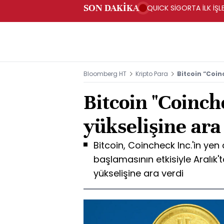
SON DAKİKA
QUICK SİGORTA İLK İŞL
Bloomberg HT
Kripto Para
Bitcoin “Coinc
Bitcoin "Coinch
yükselişine ara
Bitcoin, Coincheck Inc.'in y
başlamasının etkisiyle Aralık
yükselişine ara verdi