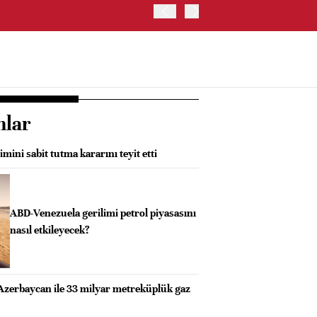
BIST 100 ENDEKSİ GÜNE Y
nlar
mini sabit tutma kararını teyit etti
ABD-Venezuela gerilimi petrol piyasasını
nasıl etkileyecek?
Azerbaycan ile 33 milyar metreküplük gaz