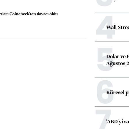
4
cıları Coincheck'ten davacı oldu
Wall Stre
5
Dolar ve 
Ağustos 2
6
Küresel p
7
'ABD'yi s