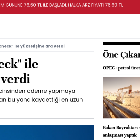
EM GÜNÜNE 76,60 TL İLE BAŞLADI, HALKA ARZ FİYATI 76,60 TL
heck” ile yükselişine ara verdi
Öne Çıka
eck" ile
OPEC+ petrol üreti
 verdi
en cinsinden ödeme yapmaya
'tan bu yana kaydettiği en uzun
Bakan Bayraktar: 
anlaşması yaptık