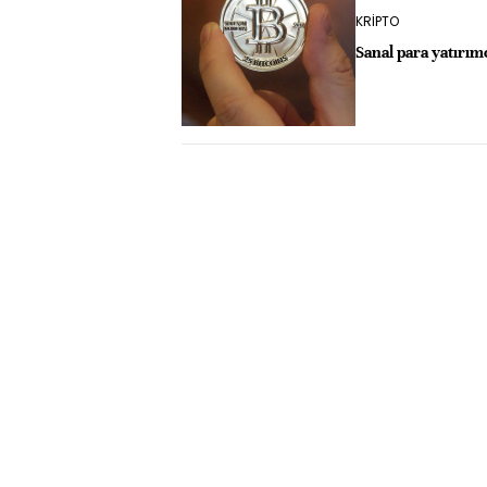
KRİPTO
Sanal para yatırım