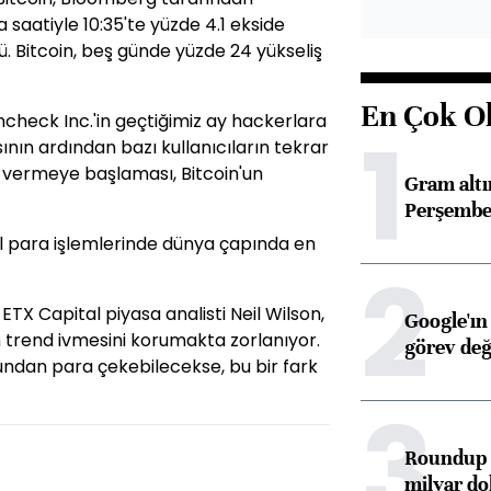
a saatiyle 10:35'te yüzde 4.1 ekside
. Bitcoin, beş günde yüzde 24 yükseliş
En Çok O
check Inc.'in geçtiğimiz ay hackerlara
1
nın ardından bazı kullanıcıların tekrar
 vermeye başlaması, Bitcoin'un
Gram alt
Perşembe 
 para işlemlerinde dünya çapında en
2
TX Capital piyasa analisti Neil Wilson,
Google'ın
n trend ivmesini korumakta zorlanıyor.
görev değ
undan para çekebilecekse, bu bir fark
3
Roundup d
milyar dol