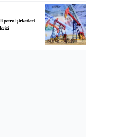
i petrol şirketleri
krizi