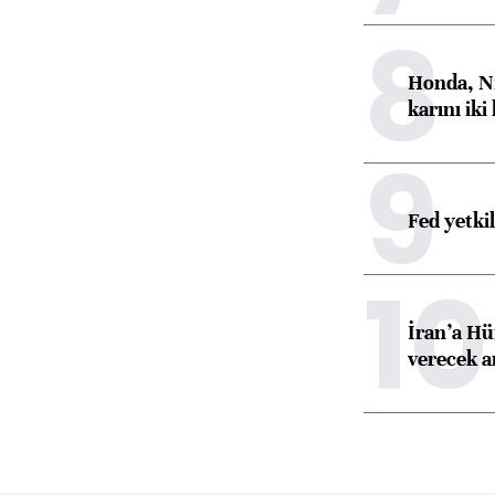
8
Honda, Ni
karını iki
9
Fed yetki
10
İran’a Hü
verecek 