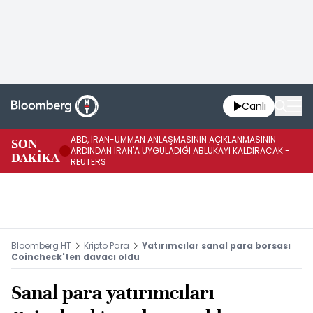
Canlı
ABD, İRAN-UMMAN ANLAŞMASININ AÇIKLANMASININ
AB
SON
ARDINDAN İRAN'A UYGULADIĞI ABLUKAYI KALDIRACAK -
GE
DAKİKA
REUTERS
UY
Bloomberg HT
Kripto Para
Yatırımcılar sanal para borsası
Coincheck'ten davacı oldu
Sanal para yatırımcıları