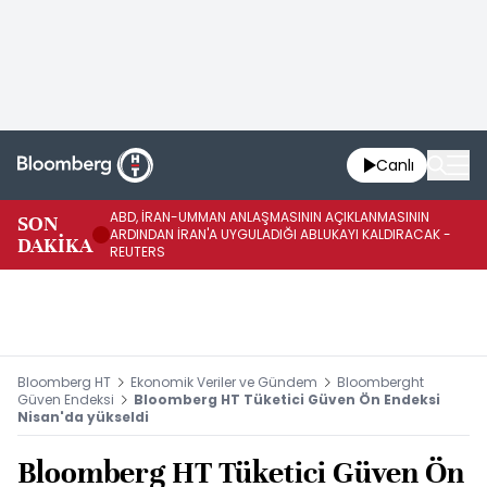
Canlı
ABD, İRAN-UMMAN ANLAŞMASININ AÇIKLANMASININ
AB
SON
ARDINDAN İRAN'A UYGULADIĞI ABLUKAYI KALDIRACAK -
GE
DAKİKA
REUTERS
UY
Bloomberg HT
Ekonomik Veriler ve Gündem
Bloomberght
Güven Endeksi
Bloomberg HT Tüketici Güven Ön Endeksi
Nisan'da yükseldi
Bloomberg HT Tüketici Güven Ön