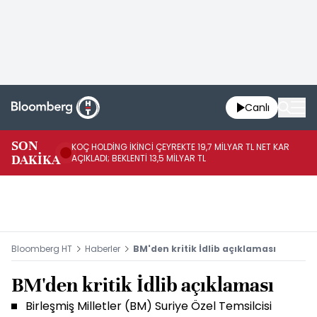
Canlı
SON
KOÇ HOLDİNG İKİNCİ ÇEYREKTE 19,7 MİLYAR TL NET KAR
BO
DAKİKA
AÇIKLADI; BEKLENTİ 13,5 MİLYAR TL
YÜ
Bloomberg HT
Haberler
BM'den kritik İdlib açıklaması
BM'den kritik İdlib açıklaması
Birleşmiş Milletler (BM) Suriye Özel Temsilcisi