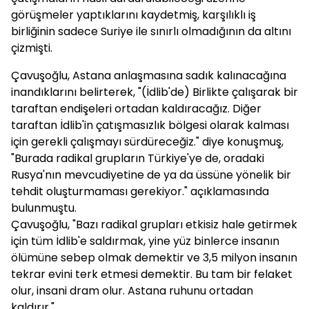
görüşmeler yaptıklarını kaydetmiş, karşılıklı iş
birliğinin sadece Suriye ile sınırlı olmadığının da altını
çizmişti.
Çavuşoğlu, Astana anlaşmasına sadık kalınacağına
inandıklarını belirterek, "(İdlib'de) Birlikte çalışarak bir
taraftan endişeleri ortadan kaldıracağız. Diğer
taraftan İdlib'in çatışmasızlık bölgesi olarak kalması
için gerekli çalışmayı sürdüreceğiz." diye konuşmuş,
"Burada radikal grupların Türkiye'ye de, oradaki
Rusya'nın mevcudiyetine de ya da üssüne yönelik bir
tehdit oluşturmaması gerekiyor." açıklamasında
bulunmuştu.
Çavuşoğlu, "Bazı radikal grupları etkisiz hale getirmek
için tüm İdlib'e saldırmak, yine yüz binlerce insanın
ölümüne sebep olmak demektir ve 3,5 milyon insanın
tekrar evini terk etmesi demektir. Bu tam bir felaket
olur, insani dram olur. Astana ruhunu ortadan
kaldırır."