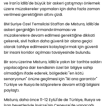
ve İran'a İdlib'de büyük bir askeri çatışmayı önlemek
üzere müzakereler yapmaları için daha fazla zaman
verilmesi gerektiğinin altını çizdi.
BM Suriye Özel Temsilcisi Staffan de Mistura, İdlib'de
askeri gerginliğin tırmandırılmaması ve
müzakerelere devam edilmesi gerektiğine dikkati
çekerek, sivil halkın daha güvenli bir alana geçici
olarak tahliye edilmesini kolaylaştırmak için güvenli
bir insani koridor açılması tavsiyesinde bulundu.
Bir soru üzerine Mistura, İdlib'e yakın bir tarihte saldırı
yapılacağına dair kendisinin özel bir bilgiye sahip
olmadığını ifade ederek, bölgedeki "en kötü
senaryonun" önüne geçilmesi için "iki ana garantör"
Türkiye ve Rusya ile istişarelere devam ettiği bilgisini
paylaştı.
Mistura, daha önce 11-12 Eylül'de de Türkiye, Rusya ve
İran heyetleriyle İsviçre'nin Cenevre'de yapacağı