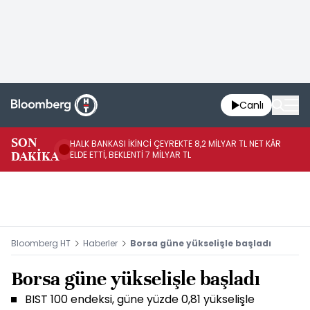
Canlı
SON
HALK BANKASI İKİNCİ ÇEYREKTE 8,2 MİLYAR TL NET KÂR
İŞ
DAKİKA
ELDE ETTİ, BEKLENTİ 7 MİLYAR TL
MÜ
Bloomberg HT
Haberler
Borsa güne yükselişle başladı
Borsa güne yükselişle başladı
BIST 100 endeksi, güne yüzde 0,81 yükselişle