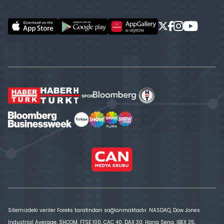
Sitemizdeki veriler Foreks tarafından sağlanmaktadır. NASDAQ, Dow Jones
Industrial Average, SHCOM, FTSE 100, CAC 40, DAX 30, Hang Seng, IBEX 35,