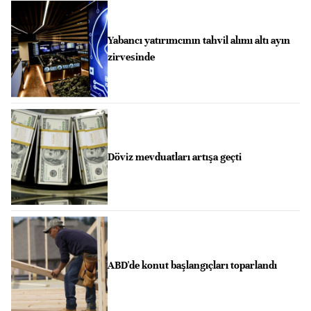
Yabancı yatırımcının tahvil alımı altı ayın
zirvesinde
Döviz mevduatları artışa geçti
ABD'de konut başlangıçları toparlandı