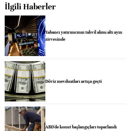
İlgili Haberler
Yabancı yatırımcının tahvil alımı altı ayın
zirvesinde
Döviz mevduatları artışa geçti
ABD'de konut başlangıçları toparlandı