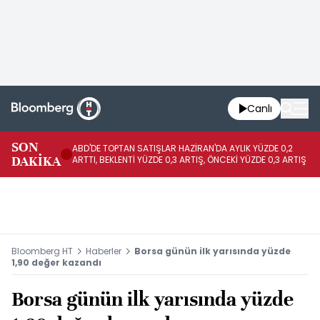
Canlı
SON
ABD'DE TOPTAN SATIŞLAR HAZİRAN'DA AYLIK YÜZDE 0,2
AP
DAKİKA
ARTTI, BEKLENTİ YÜZDE 0,3 ARTIŞ, ÖNCEKİ YÜZDE 0,3 ARTIŞ
KA
Bloomberg HT
Haberler
Borsa günün ilk yarısında yüzde
1,90 değer kazandı
Borsa günün ilk yarısında yüzde