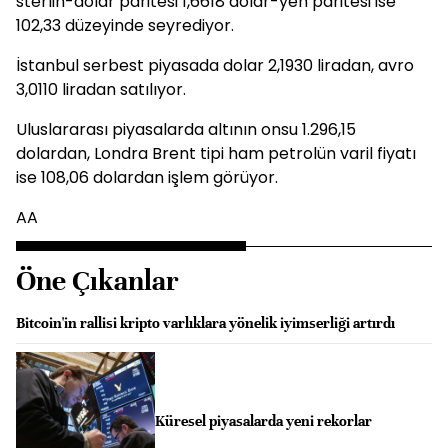
sterlin-dolar paritesi 1,6618 dolar-yen paritesi ise
102,33 düzeyinde seyrediyor.
İstanbul serbest piyasada dolar 2,1930 liradan, avro
3,0110 liradan satılıyor.
Uluslararası piyasalarda altının onsu 1.296,15
dolardan, Londra Brent tipi ham petrolün varil fiyatı
ise 108,06 dolardan işlem görüyor.
AA
Öne Çıkanlar
Bitcoin'in rallisi kripto varlıklara yönelik iyimserliği artırdı
Küresel piyasalarda yeni rekorlar