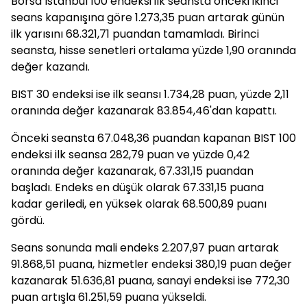
Borsa İstanbul 100 endeksi ilk seansta önceki ikinci
seans kapanışına göre 1.273,35 puan artarak günün
ilk yarısını 68.321,71 puandan tamamladı. Birinci
seansta, hisse senetleri ortalama yüzde 1,90 oranında
değer kazandı.
BIST 30 endeksi ise ilk seansı 1.734,28 puan, yüzde 2,11
oranında değer kazanarak 83.854,46'dan kapattı.
Önceki seansta 67.048,36 puandan kapanan BIST 100
endeksi ilk seansa 282,79 puan ve yüzde 0,42
oranında değer kazanarak, 67.331,15 puandan
başladı. Endeks en düşük olarak 67.331,15 puana
kadar geriledi, en yüksek olarak 68.500,89 puanı
gördü.
Seans sonunda mali endeks 2.207,97 puan artarak
91.868,51 puana, hizmetler endeksi 380,19 puan değer
kazanarak 51.636,81 puana, sanayi endeksi ise 772,30
puan artışla 61.251,59 puana yükseldi.