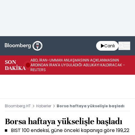
Canlı
ABD, İRAN-UMMAN ANLAŞMASININ AÇIKLANMASININ
AB
SON
ARDINDAN İRAN'A UYGULADIĞI ABLUKAYI KALDIRACAK -
GE
DAKİKA
REUTERS
UY
Bloomberg HT
Haberler
Borsa haftaya yükselişle başladı
Borsa haftaya yükselişle başladı
BIST 100 endeksi, güne önceki kapanışa göre 199,22