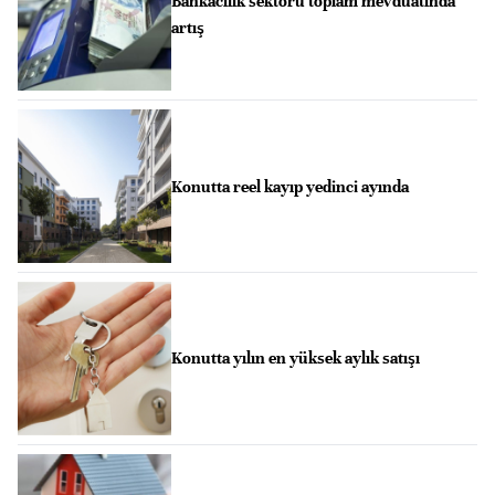
Bankacılık sektörü toplam mevduatında
artış
Konutta reel kayıp yedinci ayında
Konutta yılın en yüksek aylık satışı