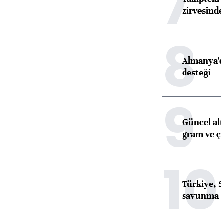
7
zirvesind
8
Almanya'd
desteği
9
Güncel al
gram ve ç
10
Türkiye, 
savunma 