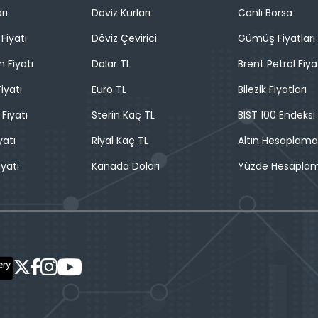
rı
Döviz Kurları
Canlı Borsa
Fiyatı
Döviz Çevirici
Gümüş Fiyatları
n Fiyatı
Dolar TL
Brent Petrol Fiya
iyatı
Euro TL
Bilezik Fiyatları
 Fiyatı
Sterin Kaç TL
BIST 100 Endeksi
yatı
Riyal Kaç TL
Altın Hesaplama
iyatı
Kanada Doları
Yüzde Hesapla