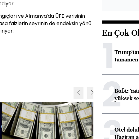
ediyor.
ngıçları ve Almanya'da ÜFE verisinin
yasa faizlerin seyrinin de endeksin yönü
iriyor.
En Çok O
1
Trump'tan
tamamen o
2
BofA: Yatı
yüksek se
3
Otel dolu
Haziran a