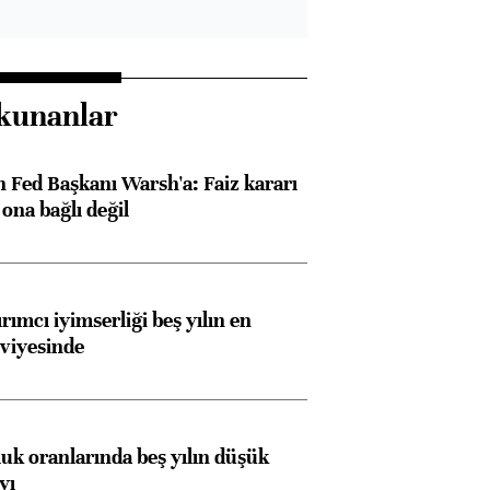
kunanlar
 Fed Başkanı Warsh'a: Faiz kararı
na bağlı değil
rımcı iyimserliği beş yılın en
viyesinde
Almanya, Commerzbank
Ba
konusunda Unicredit ile
me
görüşmelere hazırlanıyor
luk oranlarında beş yılın düşük
yı