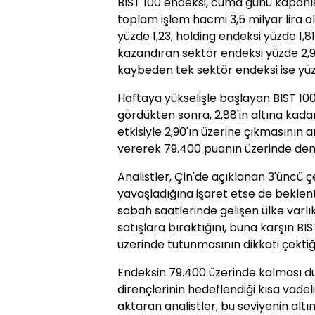
BIST 100 endeksi, cuma günü kapanı
toplam işlem hacmi 3,5 milyar lira o
yüzde 1,23, holding endeksi yüzde 1,
kazandıran sektör endeksi yüzde 2,9
kaybeden tek sektör endeksi ise yüzde
Haftaya yükselişle başlayan BIST 100
gördükten sonra, 2,88'in altına kadar
etkisiyle 2,90'ın üzerine çıkmasının 
vererek 79.400 puanın üzerinde den
Analistler, Çin'de açıklanan 3'üncü 
yavaşladığına işaret etse de beklent
sabah saatlerinde gelişen ülke varlık
satışlara bıraktığını, buna karşın BI
üzerinde tutunmasının dikkati çektiği
Endeksin 79.400 üzerinde kalması 
dirençlerinin hedeflendiği kısa vade
aktaran analistler, bu seviyenin alt