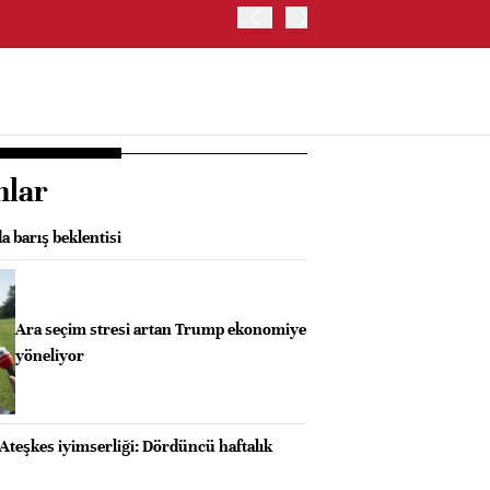
TRUMP: FAİZ ARTIRIMI 
nlar
a barış beklentisi
Ara seçim stresi artan Trump ekonomiye
yöneliyor
Ateşkes iyimserliği: Dördüncü haftalık