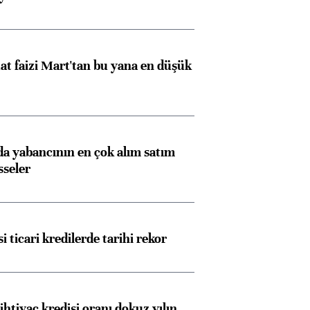
ngıçları
t faizi Mart'tan bu yana en düşük
 yabancının en çok alım satım
sseler
i ticari kredilerde tarihi rekor
ihtiyaç kredisi oranı dokuz yılın