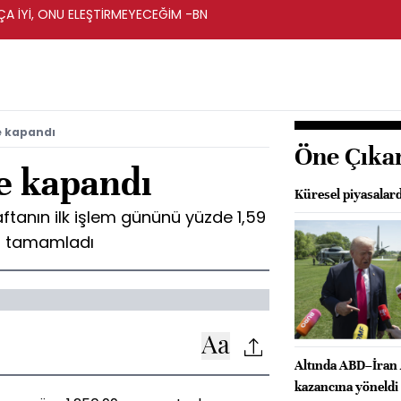
A İYİ, ONU ELEŞTİRMEYECEĞİM -BN
e kapandı
Öne Çıka
le kapandı
Küresel piyasalard
aftanın ilk işlem gününü yüzde 1,59
n tamamladı
Altında ABD–İran 
kazancına yöneldi