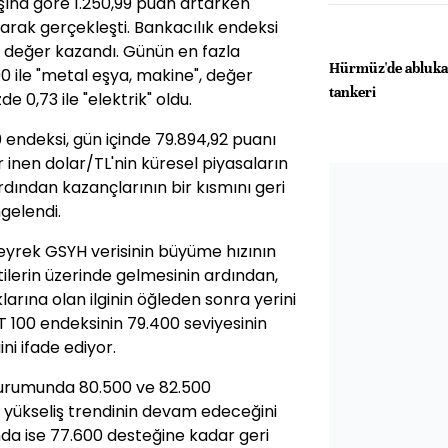
şına göre 1.250,99 puan artarken
larak gerçekleşti. Bankacılık endeksi
81 değer kazandı. Günün en fazla
Hürmüz'de ablukayı
0 ile "metal eşya, makine", değer
tankeri
 0,73 ile "elektrik" oldu.
 endeksi, gün içinde 79.894,92 puanı
 inen dolar/TL'nin küresel piyasaların
ardından kazançlarının bir kısmını geri
gelendi.
çeyrek GSYH verisinin büyüme hızının
ilerin üzerinde gelmesinin ardından,
larına olan ilginin öğleden sonra yerini
ST 100 endeksinin 79.400 seviyesinin
ni ifade ediyor.
durumunda 80.500 ve 82.500
li yükseliş trendinin devam edeceğini
ında ise 77.600 desteğine kadar geri