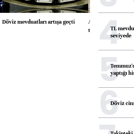
4
Döviz mevduatları artışa geçti
ABD'de konut başla
TL mevdua
toparlandı
seviyede
5
Temmuz'da
yaptığı hi
6
Döviz cins
Takipteki 