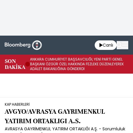
Canlı
ANKARA CUMHURİYET BAŞSAVCILIĞI, YENİ PARTİ GENEL
SON
YE
BAŞKANI ÖZGÜR ÖZEL HAKKINDA FEZLEKE DÜZENLEYEREK
DAKİKA
HA
ADALET BAKANLIĞINA GÖNDERDİ
KAP HABERLERİ
AVGYO/AVRASYA GAYRIMENKUL
YATIRIM ORTAKLIGI A.S.
AVRASYA GAYRİMENKUL YATIRIM ORTAKLIĞI A.Ş. - Sorumluluk