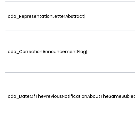
oda_RepresentationLetterAbstract|
oda_CorrectionAnnouncementFlag|
oda_DateOfThePreviousNotificationAboutTheSameSubject|