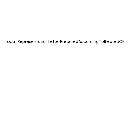
oda_RepresentationLetterPreparedAccordingToRelatedCMBC