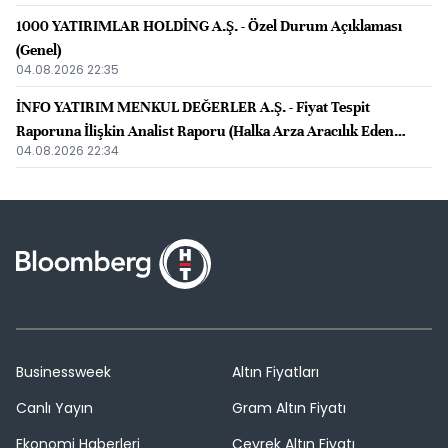
1000 YATIRIMLAR HOLDİNG A.Ş. - Özel Durum Açıklaması
(Genel)
04.08.2026 22:35
İNFO YATIRIM MENKUL DEĞERLER A.Ş. - Fiyat Tespit
Raporuna İlişkin Analist Raporu (Halka Arza Aracılık Eden
04.08.2026 22:34
Kuruluş Tarafından Hazırlanan)
Businessweek
Altın Fiyatları
Canlı Yayın
Gram Altın Fiyatı
Ekonomi Haberleri
Çeyrek Altın Fiyatı