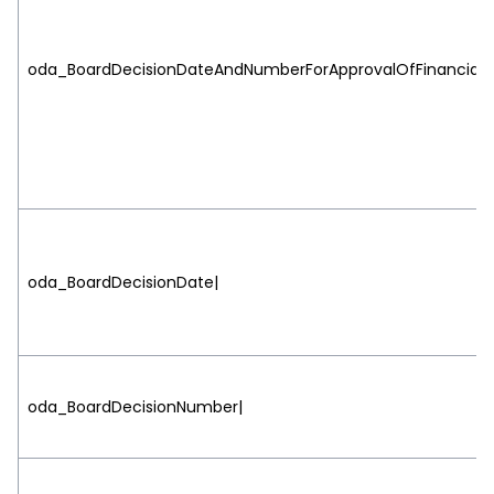
oda_BoardDecisionDateAndNumberForApprovalOfFinancialSt
oda_BoardDecisionDate|
oda_BoardDecisionNumber|