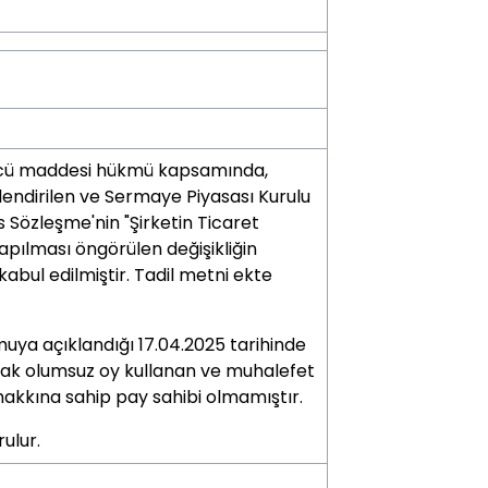
ncü maddesi hükmü kapsamında,
lendirilen ve Sermaye Piyasası Kurulu
sas Sözleşme'nin "Şirketin Ticaret
apılması öngörülen değişikliğin
abul edilmiştir. Tadil metni ekte
muya açıklandığı 17.04.2025 tarihinde
arak olumsuz oy kullanan ve muhalefet
hakkına sahip pay sahibi olmamıştır.
ulur.