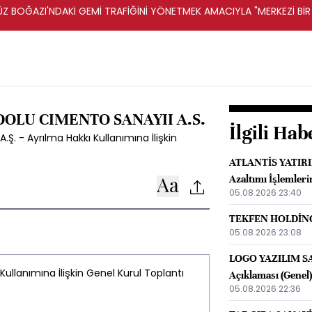
Z BOĞAZI'NDAKİ GEMİ TRAFİĞİNİ YÖNETMEK AMACIYLA "MERKEZİ Bİ
R -FARS HABER AJANSI
DOLU CIMENTO SANAYII A.S.
İlgili Hab
. - Ayrılma Hakkı Kullanımına İlişkin
ATLANTİS YATIRIM
Azaltımı İşlemlerin
05.08.2026 23:40
TEKFEN HOLDİNG A
05.08.2026 23:08
LOGO YAZILIM SA
Kullanımına İlişkin Genel Kurul Toplantı
Açıklaması (Genel)
05.08.2026 22:36