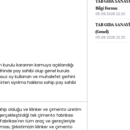
TAB GIDA SANAYİ V
Bilgi Formu
05.08.2026 22:23
TAB GIDA SANAYİ 
(Genel)
05.08.2026 22:23
m kurulu kararının kamuya açıklandığı
rihinde pay sahibi olup genel kurula
msuz oy kullanan ve muhalefet şerhini
rten ayrılma hakkına sahip pay sahibi
sahip olduğu ve klinker ve çimento üretim
 gerçekleştirdiği tek çimento fabrikası
Fabrikası'nın tüm araç ve gereçleriyle
anması, Şirketimizin klinker ve çimento