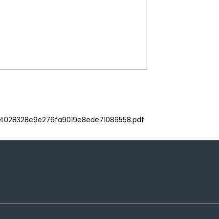
/4028328c9e276fa9019e8ede71086558.pdf