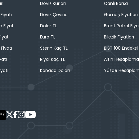
rı
Döviz Kurları
Canlı Borsa
Fiyatı
Döviz Çevirici
Gümüş Fiyatları
n Fiyatı
Dolar TL
Brent Petrol Fiya
iyatı
Euro TL
Bilezik Fiyatları
 Fiyatı
Sterin Kaç TL
BIST 100 Endeksi
yatı
Riyal Kaç TL
Altın Hesaplama
iyatı
Kanada Doları
Yüzde Hesapla