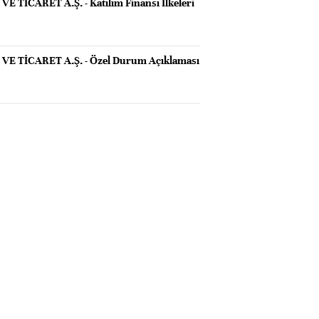
E TİCARET A.Ş. - Katılım Finansı İlkeleri
VE TİCARET A.Ş. - Özel Durum Açıklaması