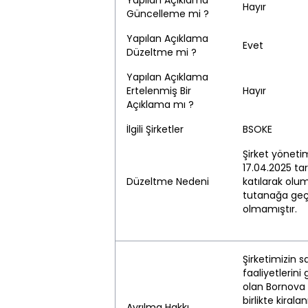
Yapılan Açıklama
Hayır
Güncelleme mi ?
Yapılan Açıklama
Evet
Düzeltme mi ?
Yapılan Açıklama
Ertelenmiş Bir
Hayır
Açıklama mı ?
İlgili Şirketler
BSOKE
Şirket yöneti
17.04.2025 ta
Düzeltme Nedeni
katılarak olu
tutanağa geçi
olmamıştır.
Şirketimizin 
faaliyetlerini
olan Bornova 
birlikte kiral
Ayrılma Hakkı