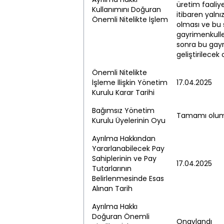
üretim faaliy
Kullanımını Doğuran
itibaren yalnı
Önemli Nitelikte İşlem
olması ve bu 
gayrimenkulle
sonra bu gayr
geliştirilecek
Önemli Nitelikte
İşleme İlişkin Yönetim
17.04.2025
Kurulu Karar Tarihi
Bağımsız Yönetim
Tamamı oluml
Kurulu Üyelerinin Oyu
Ayrılma Hakkından
Yararlanabilecek Pay
Sahiplerinin ve Pay
17.04.2025
Tutarlarının
Belirlenmesinde Esas
Alınan Tarih
Ayrılma Hakkı
Doğuran Önemli
Onaylandı