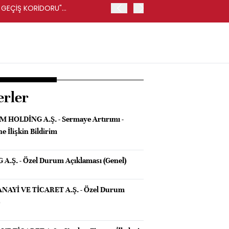
R GEÇİŞ KORİDORU"
İRAN-UMMAN ANLAŞMASI K
FARS HABER AJANSI
erler
 HOLDİNG A.Ş. - Sermaye Artırımı -
e İlişkin Bildirim
.Ş. - Özel Durum Açıklaması (Genel)
NAYİ VE TİCARET A.Ş. - Özel Durum