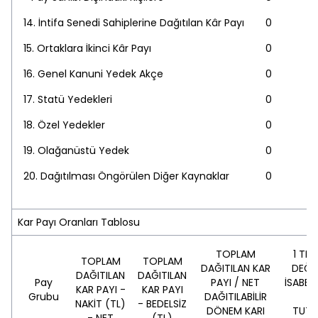
14. İntifa Senedi Sahiplerine Dağıtılan Kâr Payı
0
15. Ortaklara İkinci Kâr Payı
0
16. Genel Kanuni Yedek Akçe
0
17. Statü Yedekleri
0
18. Özel Yedekler
0
19. Olağanüstü Yedek
0
20. Dağıtılması Öngörülen Diğer Kaynaklar
0
Kar Payı Oranları Tablosu
TOPLAM
1 TL
TOPLAM
TOPLAM
DAĞITILAN KAR
DEĞE
DAĞITILAN
DAĞITILAN
Pay
PAYI / NET
İSABET
KAR PAYI -
KAR PAYI
Grubu
DAĞITILABİLİR
P
NAKİT (TL)
- BEDELSİZ
DÖNEM KARI
TUTA