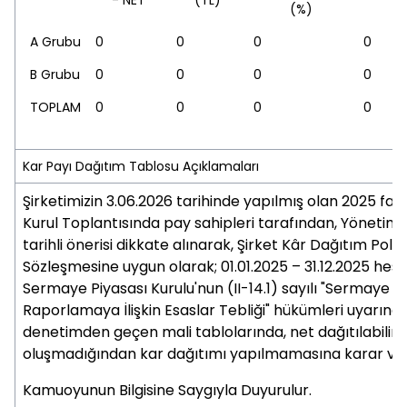
- NET
(TL)
(%)
A Grubu
0
0
0
0
B Grubu
0
0
0
0
TOPLAM
0
0
0
0
Kar Payı Dağıtım Tablosu Açıklamaları
Şirketimizin 3.06.2026 tarihinde yapılmış olan 2025 faal
Kurul Toplantısında pay sahipleri tarafından, Yönetim 
tarihli önerisi dikkate alınarak, Şirket Kâr Dağıtım Polit
Sözleşmesine uygun olarak; 01.01.2025 – 31.12.2025 hes
Sermaye Piyasası Kurulu'nun (II-14.1) sayılı "Sermaye P
Raporlamaya İlişkin Esaslar Tebliği" hükümleri uyarınc
denetimden geçen mali tablolarında, net dağıtılabilir
oluşmadığından kar dağıtımı yapılmamasına karar veri
Kamuoyunun Bilgisine Saygıyla Duyurulur.