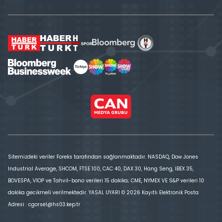
Sitemizdeki veriler Foreks tarafından sağlanmaktadır. NASDAQ, Dow Jones
Industrial Average, SHCOM, FTSE 100, CAC 40, DAX 30, Hang Seng, IBEX 35,
BOVESPA, VİOP ve Tahvil-bono verileri 15 dakika; CME, NYMEX VE S&P verileri 10
dakika gecikmeli verilmektedir. YASAL UYARI © 2026 Kayıtlı Elektronik Posta
Adresi : cgorsel@hs03.kep.tr