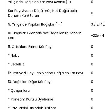
Yıl İçinde Dağıtılan Kar Payı Avansı (-)
0
Kar Payı Avansı Düşülmüş Net Dağıtılabilir
0
Dönem Karı/Zararı
9. Yıl İçinde Yapılan Bağışlar ( + )
3.312.142,16
10. Bağışlar Eklenmiş Net Dağıtılabilir Dönem
-225.444.
Karı
11. Ortaklara Birinci Kâr Payı
0
* Nakit
0
* Bedelsiz
0
12. İmtiyazlı Pay Sahiplerine Dağıtılan Kâr Payı
0
13. Dağıtılan Diğer Kâr Payı
0
* Çalışanlara
0
* Yönetim Kurulu Üyelerine
0
* Pay Sahibi Dışındaki Kişilere
0