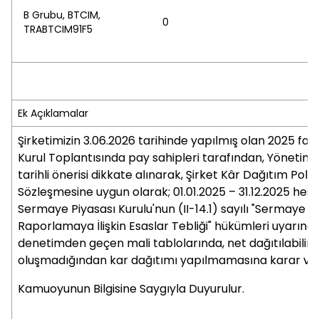
B Grubu, BTCIM,
0
TRABTCIM91F5
Ek Açıklamalar
Şirketimizin 3.06.2026 tarihinde yapılmış olan 2025 faal
Kurul Toplantısında pay sahipleri tarafından, Yönetim 
tarihli önerisi dikkate alınarak, Şirket Kâr Dağıtım Polit
Sözleşmesine uygun olarak; 01.01.2025 – 31.12.2025 hes
Sermaye Piyasası Kurulu'nun (II-14.1) sayılı "Sermaye P
Raporlamaya İlişkin Esaslar Tebliği" hükümleri uyarınc
denetimden geçen mali tablolarında, net dağıtılabilir
oluşmadığından kar dağıtımı yapılmamasına karar veri
Kamuoyunun Bilgisine Saygıyla Duyurulur.