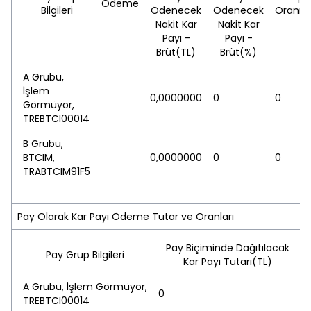
Ödeme
Bilgileri
Ödenecek
Ödenecek
Oranı(
Nakit Kar
Nakit Kar
Payı -
Payı -
Brüt(TL)
Brüt(%)
A Grubu,
İşlem
0,0000000
0
0
Görmüyor,
TREBTCI00014
B Grubu,
BTCIM,
0,0000000
0
0
TRABTCIM91F5
Pay Olarak Kar Payı Ödeme Tutar ve Oranları
Pay Biçiminde Dağıtılacak
Pay Grup Bilgileri
Kar Payı Tutarı(TL)
A Grubu, İşlem Görmüyor,
0
TREBTCI00014