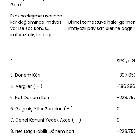
Göre)
Esas sözleşme uyarınca
kâr dağıtımında imtiyaz
Birinci temettüye halel gelmemek
var ise söz konusu
imtiyazlı pay sahiplerine dağıtılır.
imtiyaza ilişkin bilgi
*
SPK'ya Gör
3. Dönem Kârı
-397.053.
4. Vergiler ( - )
-186.296.
5. Net Dönem Kârı
-228.757.
6. Geçmiş Yıllar Zararları ( - )
0
7. Genel Kanuni Yedek Akçe ( - )
0
8. Net Dağıtılabilir Dönem Karı
-228.757.