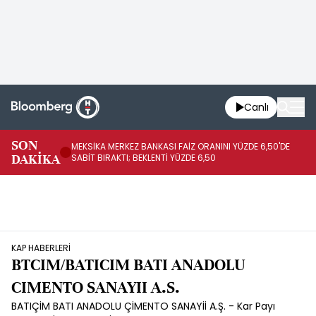
Canlı
SON
MEKSİKA MERKEZ BANKASI FAİZ ORANINI YÜZDE 6,50'DE
OY
DAKİKA
SABİT BIRAKTI; BEKLENTİ YÜZDE 6,50
AÇ
KAP HABERLERİ
BTCIM/BATICIM BATI ANADOLU
CIMENTO SANAYII A.S.
BATIÇİM BATI ANADOLU ÇİMENTO SANAYİİ A.Ş. - Kar Payı