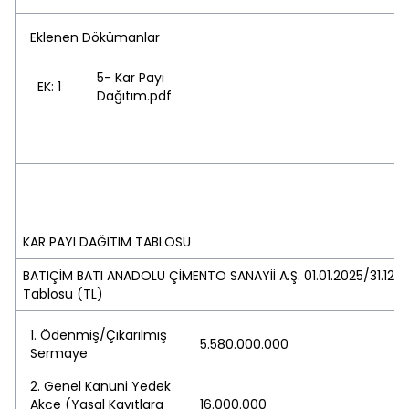
Eklenen Dökümanlar
5- Kar Payı
EK: 1
Dağıtım.pdf
KAR PAYI DAĞITIM TABLOSU
BATIÇİM BATI ANADOLU ÇİMENTO SANAYİİ A.Ş. 01.01.2025/31.12.
Tablosu (TL)
1. Ödenmiş/Çıkarılmış
5.580.000.000
Sermaye
2. Genel Kanuni Yedek
Akçe (Yasal Kayıtlara
16.000.000