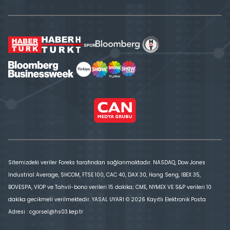
Sitemizdeki veriler Foreks tarafından sağlanmaktadır. NASDAQ, Dow Jones
Industrial Average, SHCOM, FTSE 100, CAC 40, DAX 30, Hang Seng, IBEX 35,
BOVESPA, VİOP ve Tahvil-bono verileri 15 dakika; CME, NYMEX VE S&P verileri 10
dakika gecikmeli verilmektedir. YASAL UYARI © 2026 Kayıtlı Elektronik Posta
Adresi : cgorsel@hs03.kep.tr