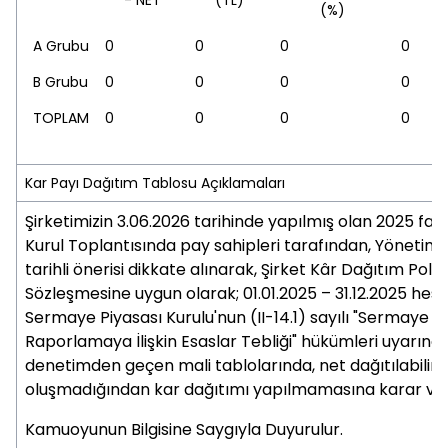
- NET
(TL)
(%)
A Grubu
0
0
0
0
B Grubu
0
0
0
0
TOPLAM
0
0
0
0
Kar Payı Dağıtım Tablosu Açıklamaları
Şirketimizin 3.06.2026 tarihinde yapılmış olan 2025 faal
Kurul Toplantısında pay sahipleri tarafından, Yönetim 
tarihli önerisi dikkate alınarak, Şirket Kâr Dağıtım Polit
Sözleşmesine uygun olarak; 01.01.2025 – 31.12.2025 hes
Sermaye Piyasası Kurulu'nun (II-14.1) sayılı "Sermaye P
Raporlamaya İlişkin Esaslar Tebliği" hükümleri uyarınc
denetimden geçen mali tablolarında, net dağıtılabilir
oluşmadığından kar dağıtımı yapılmamasına karar veri
Kamuoyunun Bilgisine Saygıyla Duyurulur.