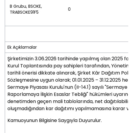
B Grubu, BSOKE,
0
TRABSOKE91F5
Ek Açıklamalar
Şirketimizin 3.06.2026 tarihinde yapılmış olan 2025 faal
Kurul Toplantısında pay sahipleri tarafından, Yönetim 
tarihli önerisi dikkate alınarak, Şirket Kâr Dağıtım Polit
Sözleşmesine uygun olarak; 01.01.2025 – 31.12.2025 hes
Sermaye Piyasası Kurulu'nun (II-14.1) sayılı "Sermaye P
Raporlamaya İlişkin Esaslar Tebliği" hükümleri uyarınc
denetimden geçen mali tablolarında, net dağıtılabilir
oluşmadığından kar dağıtımı yapılmamasına karar veri
Kamuoyunun Bilgisine Saygıyla Duyurulur.