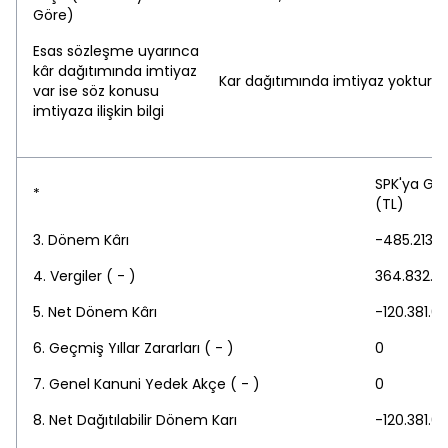
Göre)
Esas sözleşme uyarınca
kâr dağıtımında imtiyaz
Kar dağıtımında imtiyaz yoktur.
var ise söz konusu
imtiyaza ilişkin bilgi
SPK'ya Gö
*
(TL)
3. Dönem Kârı
-485.213.
4. Vergiler ( - )
364.832.0
5. Net Dönem Kârı
-120.381.0
6. Geçmiş Yıllar Zararları ( - )
0
7. Genel Kanuni Yedek Akçe ( - )
0
8. Net Dağıtılabilir Dönem Karı
-120.381.0