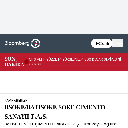
Canlı
SK
SON
ONS ALTIN YÜZDE 1,4 YÜKSELİŞLE 4.300 DOLAR SEVİYESİNİ
GE
DAKİKA
GÖRDÜ
DO
KAP HABERLERİ
BSOKE/BATISOKE SOKE CIMENTO
SANAYII T.A.S.
BATISÖKE SÖKE ÇİMENTO SANAYİİ T.A.Ş. - Kar Payı Dağıtım