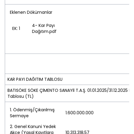
Eklenen Dökümanlar
4- Kar Payı
EK: 1
Dağıtım.pdf
KAR PAYI DAĞITIM TABLOSU
BATISÖKE SÖKE ÇİMENTO SANAYİİ T.A.Ş. 01.01.2025/31.12.2025 D
Tablosu (TL)
1. Ödenmiş/Çıkarılmış
1.600.000.000
Sermaye
2. Genel Kanuni Yedek
Akçe (Yasal Kayıtlara
10.313.318,57