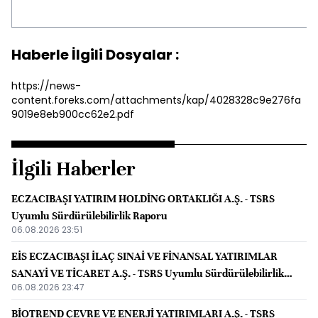
Haberle İlgili Dosyalar :
https://news-
content.foreks.com/attachments/kap/4028328c9e276fa
9019e8eb900cc62e2.pdf
İlgili Haberler
ECZACIBAŞI YATIRIM HOLDİNG ORTAKLIĞI A.Ş. - TSRS
Uyumlu Sürdürülebilirlik Raporu
06.08.2026 23:51
EİS ECZACIBAŞI İLAÇ SINAİ VE FİNANSAL YATIRIMLAR
SANAYİ VE TİCARET A.Ş. - TSRS Uyumlu Sürdürülebilirlik
06.08.2026 23:47
Raporu
BİOTREND ÇEVRE VE ENERJİ YATIRIMLARI A.Ş. - TSRS