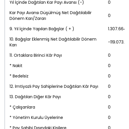
Yıl İçinde Dağıtılan Kar Payı Avansı (-)
0
Kar Payı Avansı Düşülmüş Net Dağıtılabilir
0
Dönem Karı/Zararı
9. Yıl İçinde Yapılan Bağışlar ( + )
1.307.664,
10. Bağışlar Eklenmiş Net Dağıtılabilir Dönem
-119.073.3
Karı
11. Ortaklara Birinci Kâr Payı
0
* Nakit
0
* Bedelsiz
0
12. İmtiyazlı Pay Sahiplerine Dağıtılan Kâr Payı
0
13. Dağıtılan Diğer Kâr Payı
0
* Çalışanlara
0
* Yönetim Kurulu Üyelerine
0
* Pay Sahibi Dışındaki Kişilere
0