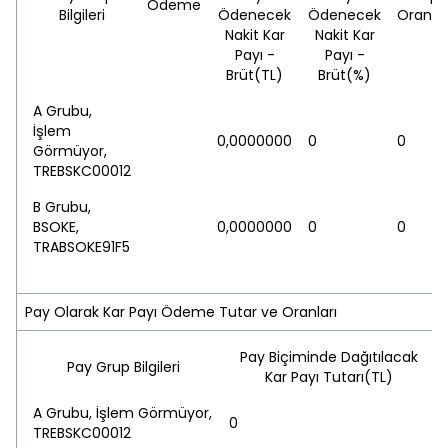
Ödeme
Bilgileri
Ödenecek
Ödenecek
Oranı(
Nakit Kar
Nakit Kar
Payı -
Payı -
Brüt(TL)
Brüt(%)
A Grubu,
İşlem
0,0000000
0
0
Görmüyor,
TREBSKC00012
B Grubu,
BSOKE,
0,0000000
0
0
TRABSOKE91F5
Pay Olarak Kar Payı Ödeme Tutar ve Oranları
Pay Biçiminde Dağıtılacak
Pay Grup Bilgileri
Kar Payı Tutarı(TL)
A Grubu, İşlem Görmüyor,
0
TREBSKC00012