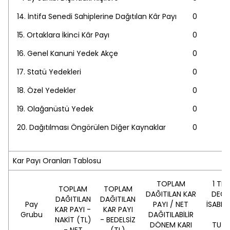
14. İntifa Senedi Sahiplerine Dağıtılan Kâr Payı
0
15. Ortaklara İkinci Kâr Payı
0
16. Genel Kanuni Yedek Akçe
0
17. Statü Yedekleri
0
18. Özel Yedekler
0
19. Olağanüstü Yedek
0
20. Dağıtılması Öngörülen Diğer Kaynaklar
0
Kar Payı Oranları Tablosu
TOPLAM
1 TL
TOPLAM
TOPLAM
DAĞITILAN KAR
DEĞE
DAĞITILAN
DAĞITILAN
Pay
PAYI / NET
İSABET
KAR PAYI -
KAR PAYI
Grubu
DAĞITILABİLİR
P
NAKİT (TL)
- BEDELSİZ
DÖNEM KARI
TUTA