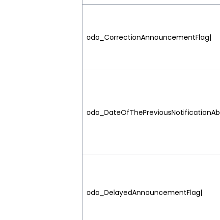
oda_CorrectionAnnouncementFlag|
oda_DateOfThePreviousNotificationA
oda_DelayedAnnouncementFlag|