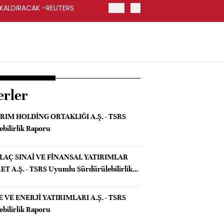
 KALDIRACAK -REUTERS
ABD DIŞİŞLERİ BAKANLIĞI
UYGULANACAK
erler
RIM HOLDİNG ORTAKLIĞI A.Ş. - TSRS
bilirlik Raporu
İLAÇ SINAİ VE FİNANSAL YATIRIMLAR
T A.Ş. - TSRS Uyumlu Sürdürülebilirlik
VE ENERJİ YATIRIMLARI A.Ş. - TSRS
bilirlik Raporu