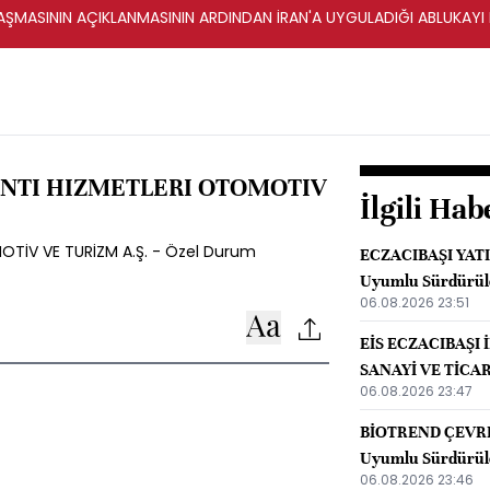
ŞMASININ AÇIKLANMASININ ARDINDAN İRAN'A UYGULADIĞI ABLUKAYI
ANTI HIZMETLERI OTOMOTIV
İlgili Hab
TİV VE TURİZM A.Ş. - Özel Durum
ECZACIBAŞI YATI
Uyumlu Sürdürüle
06.08.2026 23:51
EİS ECZACIBAŞI 
SANAYİ VE TİCARE
06.08.2026 23:47
Raporu
BİOTREND ÇEVRE 
Uyumlu Sürdürüle
06.08.2026 23:46