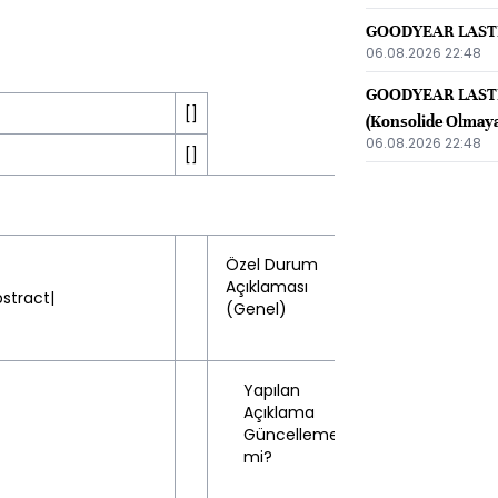
GOODYEAR LASTİKLE
06.08.2026 22:48
GOODYEAR LASTİK
[]
(Konsolide Olmay
06.08.2026 22:48
[]
Türkçe
Özel Durum
Açıklaması
stract|
(Genel)
Yapılan
Açıklama
Hayır
Güncelleme
(No)
mi?