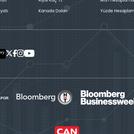
iyatı
Kanada Doları
Yüzde Hesapla