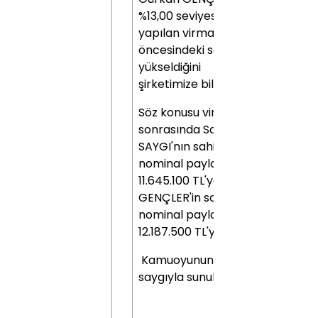
%13,00 seviyesine (daha önce
yapılan virman işlemleri
öncesindeki seviyeye)
yükseldiğini
şirketimize bildirmişlerdir.
Söz konusu virman işlemleri
sonrasında Sayın Gökhan
SAYGI'nın sahip olduğu
nominal paylar toplamı
11.645.100 TL'ye, Sayın Gürkan
GENÇLER'in sahip olduğu
nominal paylar toplamı
12.187.500 TL'ye ulaşmıştır.
Kamuoyunun bilgisine
saygıyla sunulur.