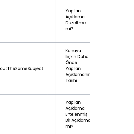
Yapılan
Açıklama
Hayır
Düzeltme
(No)
mi?
Konuya
İlişkin Daha
Önce
boutTheSameSubject|
Yapılan
-
Açıklamanın
Tarihi
Yapılan
Açıklama
Ertelenmiş
Hayır
Bir Açıklama
(No)
mı?