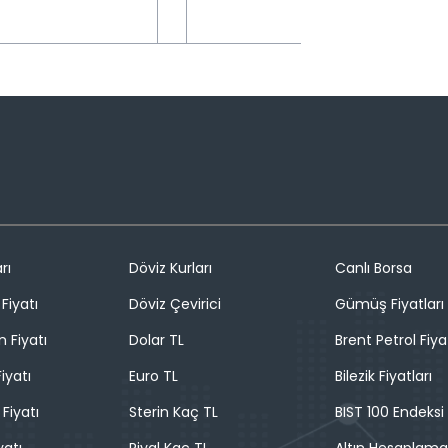
rı
Döviz Kurları
Canlı Borsa
Fiyatı
Döviz Çevirici
Gümüş Fiyatları
n Fiyatı
Dolar TL
Brent Petrol Fiya
iyatı
Euro TL
Bilezik Fiyatları
 Fiyatı
Sterin Kaç TL
BIST 100 Endeksi
yatı
Riyal Kaç TL
Altın Hesaplama