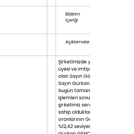
Bildirim
İçeriği
Açıklamalar
Şirketimizde yönetim kurulu
üyesi ve imtiyazlı pay sahibi
olan Sayın Gökhan SAYGI ve
Sayın Gürkan GENÇLER,
bugün tamamlanan virman
işlemleri sonucunda,
şirketimiz sermayesinde
sahip oldukları pay
oranlarının Gökhan SAYGI için
%12,42 seviyesine, Sayın
Gürkan GENÇLER için ise