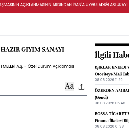
ŞMASININ AÇIKLANMASININ ARDINDAN İRAN'A UYGULADIĞI ABLUKAYI
 HAZIR GIYIM SANAYI
İlgili Hab
ETMELERİ A.Ş. - Özel Durum Açıklaması
IŞIKLAR ENERJİ V
Otoriteye Mali Tab
08.08.2026 11:20
ÖZERDEN AMBALAJ
(Genel)
08.08.2026 05:46
BOSSA TİCARET VE
Finansı İlkeleri B
08.08.2026 01:38