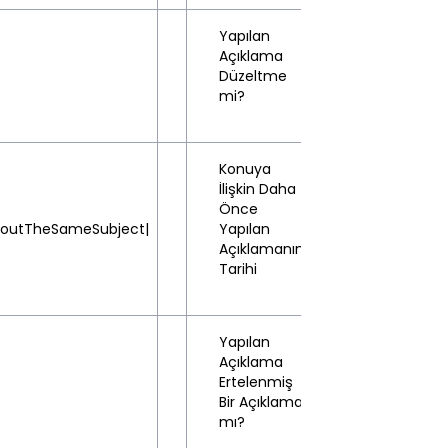
Yapılan
Açıklama
Hayır
Düzeltme
(No)
mi?
Konuya
İlişkin Daha
Önce
boutTheSameSubject|
Yapılan
-
Açıklamanın
Tarihi
Yapılan
Açıklama
Ertelenmiş
Hayır
Bir Açıklama
(No)
mı?