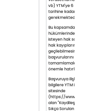
vb) YTM'ye 6 Eylül 2026
tarihine kadar başvurmaları
gerekmektedir.
Bu kapsamda, Yönetmelik
hükümlerinden yararlanmak
isteyen hak sahiplerinin, olası
hak kayıplarının önüne
geçilebilmesini teminen
başvurularını süresi içerisinde
tamamlamaları gerektiğini
önemle hatırlatırız.
Başvuruya ilişkin detay
bilgilere YTM internet
sitesinde
(https://www.ytm.gov.tr) yer
alan "Kaydileştirilmeye İlişkin
Sıkça Sorulan Sorular"