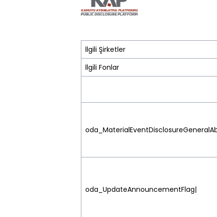
İlgili Şirketler
İlgili Fonlar
oda_MaterialEventDisclosureGeneralAb
oda_UpdateAnnouncementFlag|