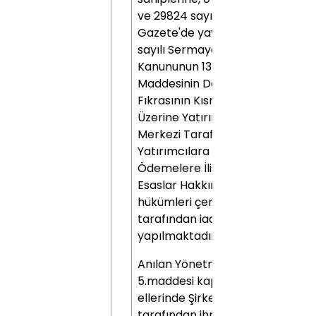
ve 29824 sayılı Resmi
Gazete'de yayımlanan "6362
sayılı Sermaye Piyasası
Kanununun 13 üncü
Maddesinin Dördüncü
Fıkrasının Kısmen İptali
Üzerine Yatırımcı Tazmin
Merkezi Tarafından
Yatırımcılara Yapılacak
Ödemelere İlişkin Usul ve
Esaslar Hakkında Yönetmelik"
hükümleri çerçevesinde YTM
tarafından iade ve ödeme
yapılmaktadır.
Anılan Yönetmeliğin
5.maddesi kapsamında
ellerinde Şirketimiz
tarafından ihraç edilmiş fiziki