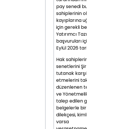
pay senedi bulunan hak
sahiplerinin olası hak
kayıplarına uğramamaları
için gerekli belgelerle birlikte
Yatırımcı Tazmin Merkezi'ne
başvuruları için son tarih 6
Eylül 2026 tarihidir.
Hak sahiplerinin, fiziki pay
senetlerini Şirketimize bir
tutanak karşılığında teslim
etmelerini takiben,
düzenlenen teslim tutanağı
ve Yönetmelik kapsamında
talep edilen gerekli diğer
belgelerle birlikte (başvuru
dilekçesi, kimlik fotokopisi,
varsa
verasetname/vekaletname