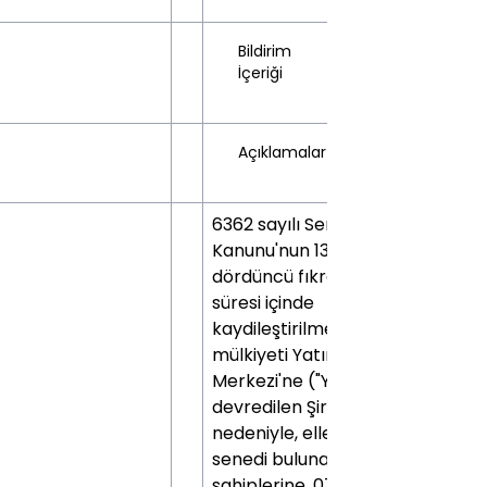
Bildirim
İçeriği
Açıklamalar
6362 sayılı Sermaye Piyasası
Kanunu'nun 13.maddesinin
dördüncü fıkrası uyarınca
süresi içinde
kaydileştirilmediği için
mülkiyeti Yatırımcı Tazmin
Merkezi'ne ("YTM")
devredilen Şirketimiz payları
nedeniyle, ellerinde fiziki pay
senedi bulunan hak
sahiplerine, 07.09.2016 tarihli