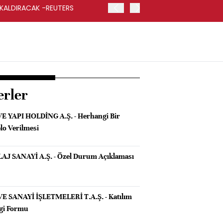
 KALDIRACAK -REUTERS
ABD DIŞİŞLERİ BAKANLIĞI
UYGULANACAK
erler
E YAPI HOLDİNG A.Ş. - Herhangi Bir
lo Verilmesi
 SANAYİ A.Ş. - Özel Durum Açıklaması
 SANAYİ İŞLETMELERİ T.A.Ş. - Katılım
ilgi Formu