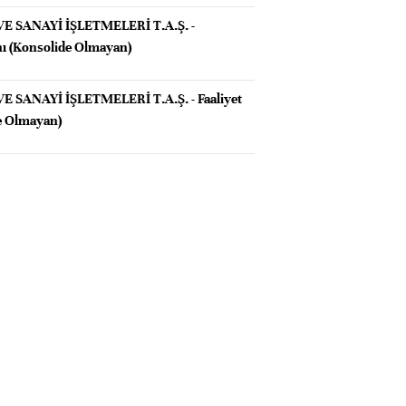
E SANAYİ İŞLETMELERİ T.A.Ş. -
ı (Konsolide Olmayan)
 SANAYİ İŞLETMELERİ T.A.Ş. - Faaliyet
e Olmayan)