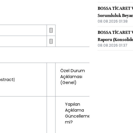
BOSSA TİCARET V
Sorumluluk Beyan
08.08.2026 01:38
[]
BOSSA TİCARET VE
Raporu (Konsolid
[]
08.08.2026 01:37
Türkçe
Özel Durum
Açıklaması
stract|
(Genel)
Yapılan
Açıklama
Hayır
Güncelleme
(No)
mi?