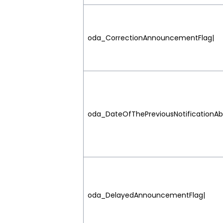
oda_CorrectionAnnouncementFlag|
oda_DateOfThePreviousNotificationA
oda_DelayedAnnouncementFlag|