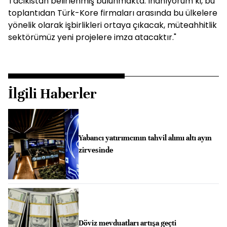
Tacikistan belirlenmiş bulunmakta. İnanıyorum ki, bu
toplantıdan Türk-Kore firmaları arasında bu ülkelere
yönelik olarak işbirlikleri ortaya çıkacak, müteahhitlik
sektörümüz yeni projelere imza atacaktır."
İlgili Haberler
Yabancı yatırımcının tahvil alımı altı ayın
zirvesinde
Döviz mevduatları artışa geçti