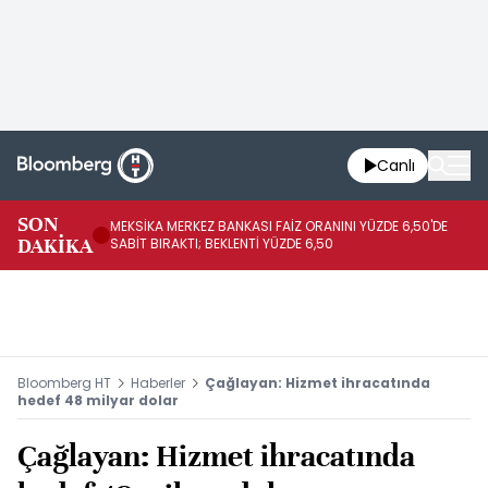
Canlı
SON
MEKSİKA MERKEZ BANKASI FAİZ ORANINI YÜZDE 6,50'DE
OY
DAKİKA
SABİT BIRAKTI; BEKLENTİ YÜZDE 6,50
AÇ
Bloomberg HT
Haberler
Çağlayan: Hizmet ihracatında
hedef 48 milyar dolar
Çağlayan: Hizmet ihracatında