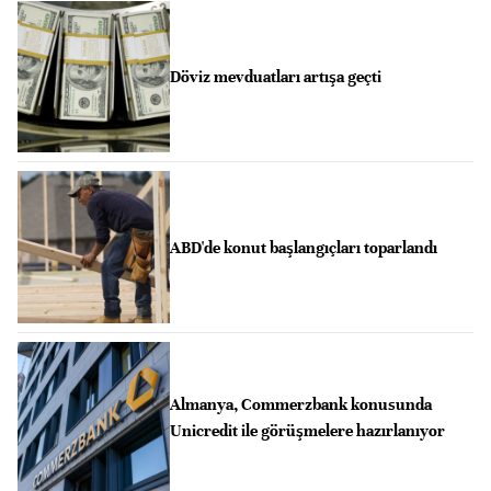
Döviz mevduatları artışa geçti
ABD'de konut başlangıçları toparlandı
Almanya, Commerzbank konusunda
Unicredit ile görüşmelere hazırlanıyor