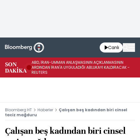
Canlı
ABD, İRAN-UMMAN ANLAŞMASININ AÇIKLANMASININ
AB
SON
ARDINDAN İRAN'A UYGULADIĞI ABLUKAYI KALDIRACAK -
GE
DAKİKA
REUTERS
UY
Bloomberg HT
Haberler
Çalışan beş kadından biri cinsel
taciz mağduru
Çalışan beş kadından biri cinsel