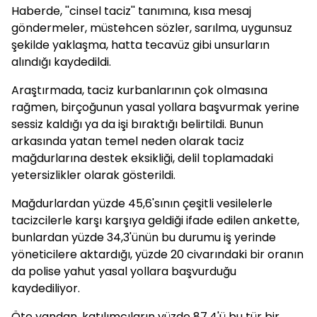
Haberde, ''cinsel taciz'' tanımına, kısa mesaj
göndermeler, müstehcen sözler, sarılma, uygunsuz
şekilde yaklaşma, hatta tecavüz gibi unsurların
alındığı kaydedildi.
Araştırmada, taciz kurbanlarının çok olmasına
rağmen, birçoğunun yasal yollara başvurmak yerine
sessiz kaldığı ya da işi bıraktığı belirtildi. Bunun
arkasında yatan temel neden olarak taciz
mağdurlarına destek eksikliği, delil toplamadaki
yetersizlikler olarak gösterildi.
Mağdurlardan yüzde 45,6'sının çeşitli vesilelerle
tacizcilerle karşı karşıya geldiği ifade edilen ankette,
bunlardan yüzde 34,3'ünün bu durumu iş yerinde
yöneticilere aktardığı, yüzde 20 civarındaki bir oranın
da polise yahut yasal yollara başvurduğu
kaydediliyor.
Öte yandan, katılımcıların yüzde 87,4'ü bu tür bir