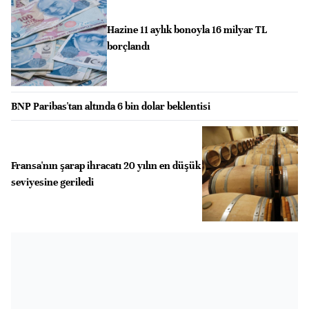
Hazine 11 aylık bonoyla 16 milyar TL
borçlandı
BNP Paribas'tan altında 6 bin dolar beklentisi
Fransa'nın şarap ihracatı 20 yılın en düşük
seviyesine geriledi