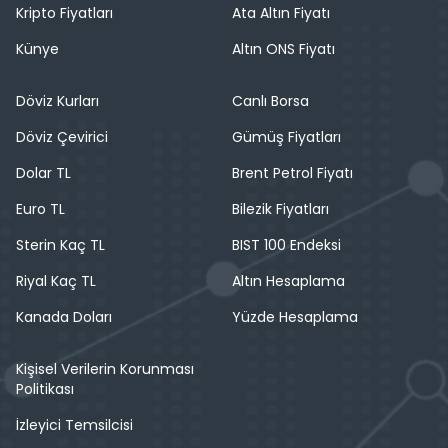
Kripto Fiyatları
Ata Altın Fiyatı
Künye
Altın ONS Fiyatı
Döviz Kurları
Canlı Borsa
Döviz Çevirici
Gümüş Fiyatları
Dolar TL
Brent Petrol Fiyatı
Euro TL
Bilezik Fiyatları
Sterin Kaç TL
BIST 100 Endeksi
Riyal Kaç TL
Altın Hesaplama
Kanada Doları
Yüzde Hesaplama
Kişisel Verilerin Korunması
Politikası
İzleyici Temsilcisi