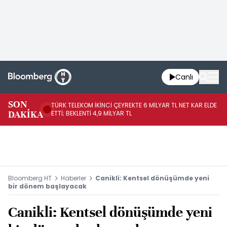
Canlı
SON
TÜRK TELEKOM İKİNCİ ÇEYREKTE 6 MİLYAR TL NET KAR ELDE
AB
DAKİKA
ETTİ; BEKLENTİ 4,9 MİLYAR TL
İR
Bloomberg HT
Haberler
Canikli: Kentsel dönüşümde yeni
bir dönem başlayacak
Canikli: Kentsel dönüşümde yeni