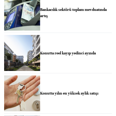
Bankacılık sektörü toplam mevduatında
artış
Konutta reel kayıp yedinci ayında
Konutta yılın en yüksek aylık satışı