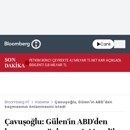
Canlı
SON
PETKİM İKİNCİ ÇEYREKTE 4,1 MİLYAR TL NET KAR AÇIKLADI,
İR
DAKİKA
BEKLENTİ 3,8 MİLYAR TL
UY
Bloomberg HT
Haberler
Çavuşoğlu, Gülen'in ABD'den
kaçmasının önlenmesini istedi
Çavuşoğlu: Gülen'in ABD'den