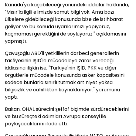
Kanada'ya kaçabileceği yönündeki iddialar hakkında,
"Mısır'la ilgili elimizde somut bilgi yok. Ama bazı
ülkelere gidebileceği konusunda bize de istihbarat
geliyor ve bu konuda uyarılarımızı yapıyoruz,
kaçmaması gerektiğini de söylüyoruz." açıklamasını
yapmıştı.
Çavuşoğlu ABD'li yetkililerin darbeci generallerin
tasfiyesinin IŞİD'le mücadeleye zarar vereceği
iddiasına ilişkin ise, "Türkiye'nin IŞİD, PKK ve diğer
örgütlerle mücadele konusunda asker kapasitesini
sadece bunlarla sınırlı tutmak art niyet yoksa
bilgisizlik ve cahillikten kaynaklanıyor." yorumunu
yaptı.
Bakan, OHAL sürecini şeffaf biçimde sürdüreceklerini
ve bu süreçteki adımları Avrupa Konseyi ile
paylaşacaklarını ifade etti.
Çavuşoğlu ayrıca Rusya ile ilişkilerin NATO ve Avrupa