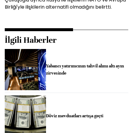
Birliği'yle ilişkilerin alternatifi olmadığını belirtti.
İlgili Haberler
Yabancı yatırımcının tahvil alımı altı ayın
zirvesinde
Döviz mevduatları artışa geçti